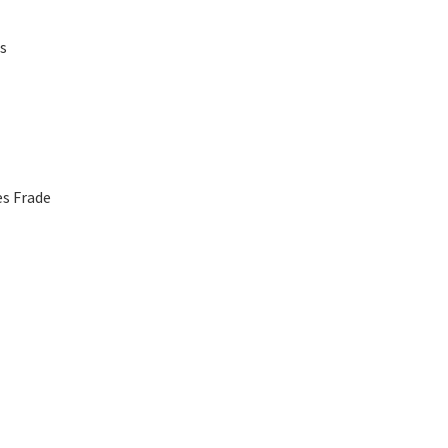
os
es Frade