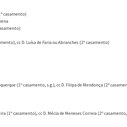
 (1º casamento)
lhena
º casamento)
 casamento), cc D. Luísa de Faria ou Abranches (2º casamento)
Albuquerque (1º casamento, s.g.), cc D. Filipa de Mendonça (2º casame
Pereira (1º casamento), cc D. Mécia de Meneses Correia (2º casamento, 