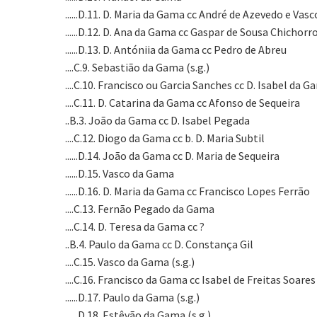
......D.11. D. Maria da Gama cc André de Azevedo e Vas
......D.12. D. Ana da Gama cc Gaspar de Sousa Chichorr
......D.13. D. Antóniia da Gama cc Pedro de Abreu
....C.9. Sebastião da Gama (s.g.)
....C.10. Francisco ou Garcia Sanches cc D. Isabel da 
....C.11. D. Catarina da Gama cc Afonso de Sequeira
..B.3. João da Gama cc D. Isabel Pegada
....C.12. Diogo da Gama cc b. D. Maria Subtil
......D.14. João da Gama cc D. Maria de Sequeira
......D.15. Vasco da Gama
......D.16. D. Maria da Gama cc Francisco Lopes Ferrão
....C.13. Fernão Pegado da Gama
....C.14. D. Teresa da Gama cc ?
..B.4. Paulo da Gama cc D. Constança Gil
....C.15. Vasco da Gama (s.g.)
....C.16. Francisco da Gama cc Isabel de Freitas Soares
......D.17. Paulo da Gama (s.g.)
......D.18. Estêvão da Gama (s.g.)