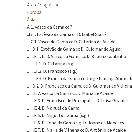
Área Geográfica
Europa
Ásia
A.1. Vasco da Cama cc ?
..B.1. Estêvão da Gama cc D. Isabel Sodré
....C.1. Vasco da Gama cc D. Catarina de Ataíde
......D.1. Estêvão da Gama cc D. Guiomar de Aguiar
........E.1. b. D. Vasco da Gama cc D. Beatriz Coutinho
..........F.1. D. Catarina (s.g.)
..........F.2. D. Francisco (s.g.)
..........F.3. D. Branca da Gama cc Jorge Pantoja Abra
......D.2. D. Francisco da Gama cc D. Guiomar de Vilhena
........E.2. Vasco da Gama cc D. Maria de Ataíde
........E.3. D. Francisco de Portugal cc D. Luísa Giraldes
........E.4. D. Manuel da Gama
........E.5. D. Miguel da Gama (s.g.)
........E.6. D. João da Gama s.g. D. Joana de Meneses
........E.7. D. Maria de Vilhena cc D. António de Ataíde