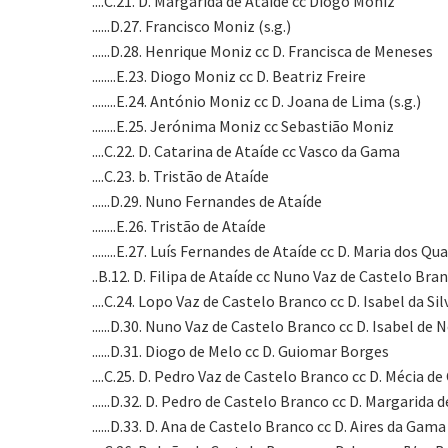
....C.21. D. Margarida de Ataíde cc Diogo Moniz
......D.27. Francisco Moniz (s.g.)
......D.28. Henrique Moniz cc D. Francisca de Meneses
........E.23. Diogo Moniz cc D. Beatriz Freire
........E.24. António Moniz cc D. Joana de Lima (s.g.)
........E.25. Jerónima Moniz cc Sebastião Moniz
....C.22. D. Catarina de Ataíde cc Vasco da Gama
....C.23. b. Tristão de Ataíde
......D.29. Nuno Fernandes de Ataíde
........E.26. Tristão de Ataíde
........E.27. Luís Fernandes de Ataíde cc D. Maria dos Qu
..B.12. D. Filipa de Ataíde cc Nuno Vaz de Castelo Bra
....C.24. Lopo Vaz de Castelo Branco cc D. Isabel da Sil
......D.30. Nuno Vaz de Castelo Branco cc D. Isabel de
......D.31. Diogo de Melo cc D. Guiomar Borges
....C.25. D. Pedro Vaz de Castelo Branco cc D. Mécia de
......D.32. D. Pedro de Castelo Branco cc D. Margarida 
......D.33. D. Ana de Castelo Branco cc D. Aires da Gama