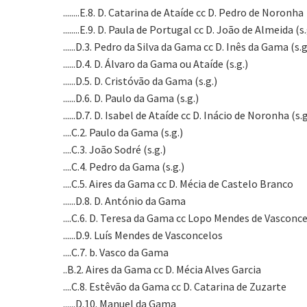
........E.8. D. Catarina de Ataíde cc D. Pedro de Noronha
........E.9. D. Paula de Portugal cc D. João de Almeida (s.
......D.3. Pedro da Silva da Gama cc D. Inês da Gama (s.g
......D.4. D. Álvaro da Gama ou Ataíde (s.g.)
......D.5. D. Cristóvão da Gama (s.g.)
......D.6. D. Paulo da Gama (s.g.)
......D.7. D. Isabel de Ataíde cc D. Inácio de Noronha (s.g
....C.2. Paulo da Gama (s.g.)
....C.3. João Sodré (s.g.)
....C.4. Pedro da Gama (s.g.)
....C.5. Aires da Gama cc D. Mécia de Castelo Branco
......D.8. D. António da Gama
....C.6. D. Teresa da Gama cc Lopo Mendes de Vasconc
......D.9. Luís Mendes de Vasconcelos
....C.7. b. Vasco da Gama
..B.2. Aires da Gama cc D. Mécia Alves Garcia
....C.8. Estêvão da Gama cc D. Catarina de Zuzarte
......D.10. Manuel da Gama