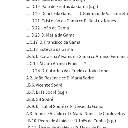
......D.19. Paio de Freitas da Gama (s.g.)
......D.20. Duarte da Gama cc D. Guiomar de Vasconcel
......D.21. Cristóvão da Gama cc D. Beatriz Nunes
......D.22. João da Gama
......D.23. D. Maria da Gama
....C.17. D. Francisco da Gama
....C.18. Estêvão da Gama
..B.5. D. Catarina Álvares da Gama cc Afonso Fernand
....C.19. Álvaro Afonso Frade cc ?
......D.24. D. Catarina Vaz Frade cc João Lobo
A.2. João Resende cc D. Maria Sodré
..B.6. Vicente Sodré
..B.7. Brás Sodré (s.g.)
..B.8. Gil Sodré
..B.9. D. Isabel Sodré cc Estêvão da Gama
A.3. João de Ataíde cc D. Maria Nunes de Cordovelos
..B.10. Pedro de Ataíde cc D. Inês da Cunha (s.g.)
..B.11. Álvaro de Ataíde cc D. Maria da Silva