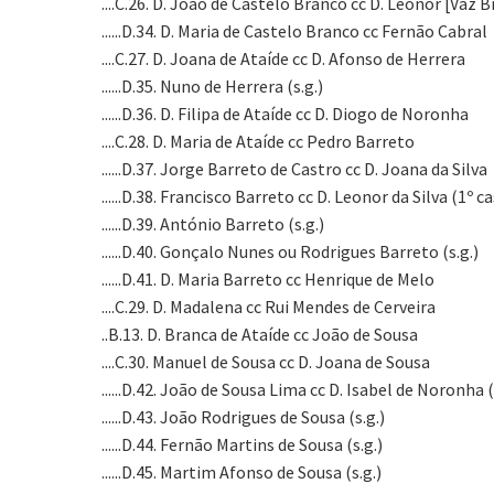
....C.26. D. João de Castelo Branco cc D. Leonor [Vaz B
......D.34. D. Maria de Castelo Branco cc Fernão Cabral
....C.27. D. Joana de Ataíde cc D. Afonso de Herrera
......D.35. Nuno de Herrera (s.g.)
......D.36. D. Filipa de Ataíde cc D. Diogo de Noronha
....C.28. D. Maria de Ataíde cc Pedro Barreto
......D.37. Jorge Barreto de Castro cc D. Joana da Silva
......D.38. Francisco Barreto cc D. Leonor da Silva (1
......D.39. António Barreto (s.g.)
......D.40. Gonçalo Nunes ou Rodrigues Barreto (s.g.)
......D.41. D. Maria Barreto cc Henrique de Melo
....C.29. D. Madalena cc Rui Mendes de Cerveira
..B.13. D. Branca de Ataíde cc João de Sousa
....C.30. Manuel de Sousa cc D. Joana de Sousa
......D.42. João de Sousa Lima cc D. Isabel de Noronh
......D.43. João Rodrigues de Sousa (s.g.)
......D.44. Fernão Martins de Sousa (s.g.)
......D.45. Martim Afonso de Sousa (s.g.)