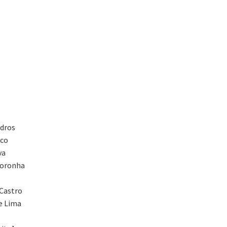
adros
nco
va
 Noronha
 Castro
de Lima