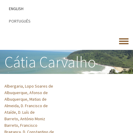
Passar
ENGLISH
para
o
PORTUGUÊS
conteúdo
principal
Toggle
menu
Cátia Carvalho
Albergaria, Lopo Soares de
Albuquerque, Afonso de
Albuquerque, Matias de
Almeida, D. Francisco de
Ataíde, D. Luís de
Barreto, António Moniz
Barreto, Francisco
Bragança, D. Constantino de