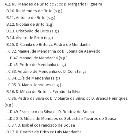
A.2. Rui Mendes de Brito cc ?; cc D. Margarida Figueira
..B.10. Rui Mendes de Brito (s.g.)
..B.11. António de Brito (s.g.)
..B.12. Nicolau de Brito (s.g)
..B.13. Cristóvão de Brito (s.g.)
..B.14. Álvaro de Brito (s.g.)
..B.15. D. Camila de Brito cc Pedro de Mendanha
....C.32. Manuel de Mendanha cc D. Joana de Azevedo
......D.47. Manuel de Mendanha (s.g.)
......D.48. Pedro de Mendanha (s.g.)
....C.33. António de Mendanha cc D. Constança
....C.34. Luís de Mendanha (s.g.)
....C.35. D. Maria Henriques (s.g.)
..B.16. D. Mécia de Brito cc Fernão da Silva
....C.36. Pedro da Silva cc D. Violante da Silva; cc D. Branca Henriques
(s.g.)
......D.49. Francisco da Silva cc D. Beatriz de Sousa
......D.50. D. Mécia de Meneses cc Sebastião Tavares de Sousa
....C.37. D. Isabel cc Francisco de Sousa
..B.17. D. Beatriz de Brito cc Luís Mendanha