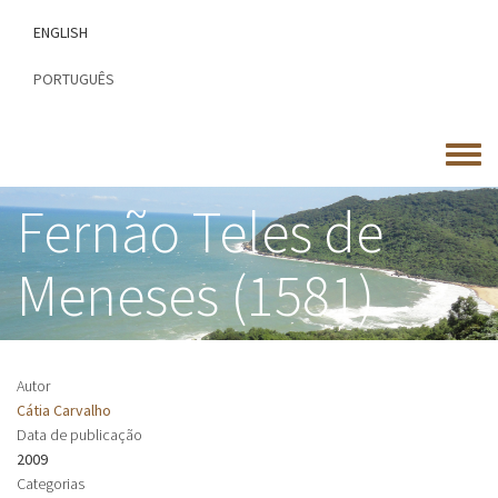
Passar
ENGLISH
para
o
PORTUGUÊS
conteúdo
principal
Toggle
menu
Fernão Teles de
Meneses (1581)
Autor
Cátia Carvalho
Data de publicação
2009
Categorias