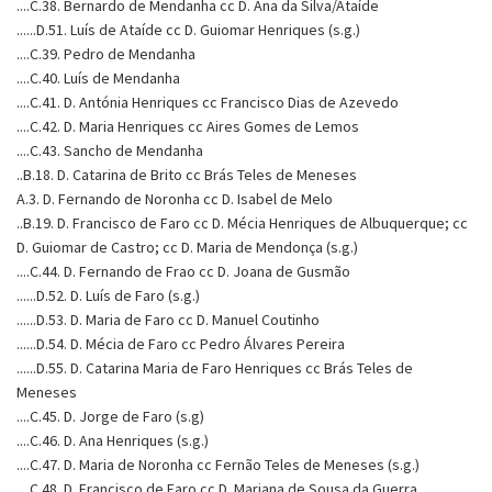
....C.38. Bernardo de Mendanha cc D. Ana da Silva/Ataíde
......D.51. Luís de Ataíde cc D. Guiomar Henriques (s.g.)
....C.39. Pedro de Mendanha
....C.40. Luís de Mendanha
....C.41. D. Antónia Henriques cc Francisco Dias de Azevedo
....C.42. D. Maria Henriques cc Aires Gomes de Lemos
....C.43. Sancho de Mendanha
..B.18. D. Catarina de Brito cc Brás Teles de Meneses
A.3. D. Fernando de Noronha cc D. Isabel de Melo
..B.19. D. Francisco de Faro cc D. Mécia Henriques de Albuquerque; cc
D. Guiomar de Castro; cc D. Maria de Mendonça (s.g.)
....C.44. D. Fernando de Frao cc D. Joana de Gusmão
......D.52. D. Luís de Faro (s.g.)
......D.53. D. Maria de Faro cc D. Manuel Coutinho
......D.54. D. Mécia de Faro cc Pedro Álvares Pereira
......D.55. D. Catarina Maria de Faro Henriques cc Brás Teles de
Meneses
....C.45. D. Jorge de Faro (s.g)
....C.46. D. Ana Henriques (s.g.)
....C.47. D. Maria de Noronha cc Fernão Teles de Meneses (s.g.)
....C.48. D. Francisco de Faro cc D. Mariana de Sousa da Guerra