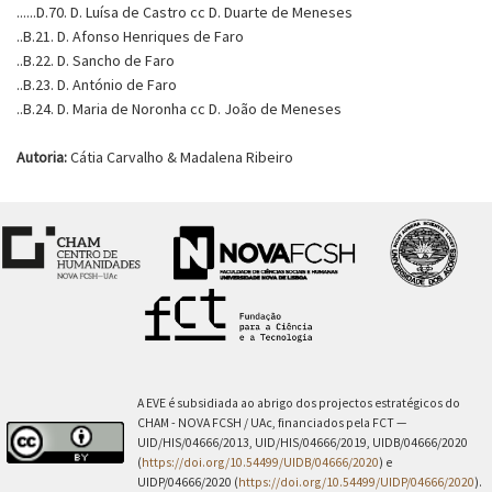
......D.70. D. Luísa de Castro cc D. Duarte de Meneses
..B.21. D. Afonso Henriques de Faro
..B.22. D. Sancho de Faro
..B.23. D. António de Faro
..B.24. D. Maria de Noronha cc D. João de Meneses
Autoria:
Cátia Carvalho & Madalena Ribeiro
A EVE é subsidiada ao abrigo dos projectos estratégicos do
CHAM - NOVA FCSH / UAc, financiados pela FCT —
UID/HIS/04666/2013, UID/HIS/04666/2019, UIDB/04666/2020
(
https://doi.org/10.54499/UIDB/04666/2020
) e
UIDP/04666/2020 (
https://doi.org/10.54499/UIDP/04666/2020
).