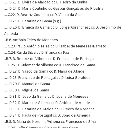
......D.23. D. Elvira de Alarcão cc D. Pedro da Cunha
......D.24. D. Maria Coutinho cc Gaspar Gonçalves de Ribafria
....C.22. D. Beatriz Coutinho cc D. Vasco da Gama
......D.25. D. Catarina da Gama (s.g.)
......D.26. D. Branca da Gama cc D. Jorge Abranches; cc D. Jerónimo de
Almeida
..B.6. António Teles de Meneses
....C.23. Paulo António Teles cc D. Isabel de Meneses/Barreto
....C.24. Rui da Silva cc D. Branca da Paz
..B.7. D. Beatriz de Vilhena cc D. Francisco de Portugal
....C.25. D. Guiomar de Vilhena cc D. Francisco da Gama
......D.27. D. Vasco da Gama cc D. Maria de Ataíde
......D.28. Francisco de Portugal cc D. Luísa Geraldes
......D.29. D. Manuel da Gama
......D.30. D. Miguel da Gama
......D.31. D. João da Gama cc D. Joana de Meneses
......D.32. D. Maria de Vilhena cc D. António de Ataíde
......D.33. D. Catarina de Ataíde cc D. Pedro de Noronha
......D.34. D. Paula de Portugal cc D. João de Almeida
..B.8. D. Maria de Noronha/Vilhena cc Francisco da Silva
....C.26. João Gomes da Silva cc D. Ana Cirne