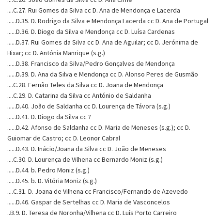
....C.27. Rui Gomes da Silva cc D. Ana de Mendonça e Lacerda
......D.35. D. Rodrigo da Silva e Mendonça Lacerda cc D. Ana de Portugal
......D.36. D. Diogo da Silva e Mendonça cc D. Luísa Cardenas
......D.37. Rui Gomes da Silva cc D. Ana de Aguilar; cc D. Jerónima de
Hixar; cc D. Antónia Manrique (s.g.)
......D.38. Francisco da Silva/Pedro Gonçalves de Mendonça
......D.39. D. Ana da Silva e Mendonça cc D. Alonso Peres de Gusmão
....C.28. Fernão Teles da Silva cc D. Joana de Mendonça
....C.29. D. Catarina da Silva cc António de Saldanha
......D.40. João de Saldanha cc D. Lourença de Távora (s.g.)
......D.41. D. Diogo da Silva cc ?
......D.42. Afonso de Saldanha cc D. Maria de Meneses (s.g.); cc D.
Guiomar de Castro; cc D. Leonor Cabral
......D.43. D. Inácio/Joana da Silva cc D. João de Meneses
....C.30. D. Lourença de Vilhena cc Bernardo Moniz (s.g.)
......D.44. b. Pedro Moniz (s.g.)
......D.45. b. D. Vitória Moniz (s.g.)
....C.31. D. Joana de Vilhena cc Francisco/Fernando de Azevedo
......D.46. Gaspar de Sertelhas cc D. Maria de Vasconcelos
..B.9. D. Teresa de Noronha/Vilhena cc D. Luís Porto Carreiro