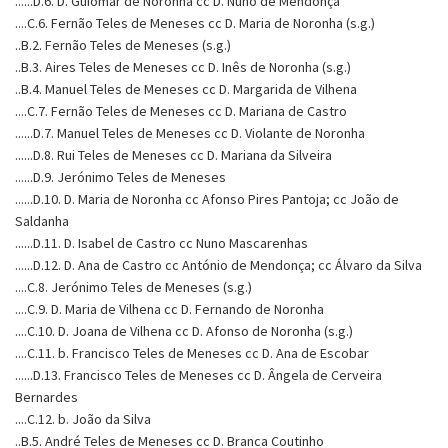
......D.6. D. Guiomar de Noronha cc D. Nuno de Mendonça
....C.6. Fernão Teles de Meneses cc D. Maria de Noronha (s.g.)
..B.2. Fernão Teles de Meneses (s.g.)
..B.3. Aires Teles de Meneses cc D. Inês de Noronha (s.g.)
..B.4. Manuel Teles de Meneses cc D. Margarida de Vilhena
....C.7. Fernão Teles de Meneses cc D. Mariana de Castro
......D.7. Manuel Teles de Meneses cc D. Violante de Noronha
......D.8. Rui Teles de Meneses cc D. Mariana da Silveira
......D.9. Jerónimo Teles de Meneses
......D.10. D. Maria de Noronha cc Afonso Pires Pantoja; cc João de
Saldanha
......D.11. D. Isabel de Castro cc Nuno Mascarenhas
......D.12. D. Ana de Castro cc António de Mendonça; cc Álvaro da Silva
....C.8. Jerónimo Teles de Meneses (s.g.)
....C.9. D. Maria de Vilhena cc D. Fernando de Noronha
....C.10. D. Joana de Vilhena cc D. Afonso de Noronha (s.g.)
....C.11. b. Francisco Teles de Meneses cc D. Ana de Escobar
......D.13. Francisco Teles de Meneses cc D. Ângela de Cerveira
Bernardes
....C.12. b. João da Silva
..B.5. André Teles de Meneses cc D. Branca Coutinho