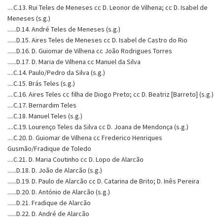
....C.13. Rui Teles de Meneses cc D. Leonor de Vilhena; cc D. Isabel de
Meneses (s.g.)
......D.14. André Teles de Meneses (s.g.)
......D.15. Aires Teles de Meneses cc D. Isabel de Castro do Rio
......D.16. D. Guiomar de Vilhena cc João Rodrigues Torres
......D.17. D. Maria de Vilhena cc Manuel da Silva
....C.14. Paulo/Pedro da Silva (s.g.)
....C.15. Brás Teles (s.g.)
....C.16. Aires Teles cc filha de Diogo Preto; cc D. Beatriz [Barreto] (s.g.)
....C.17. Bernardim Teles
....C.18. Manuel Teles (s.g.)
....C.19. Lourenço Teles da Silva cc D. Joana de Mendonça (s.g.)
....C.20. D. Guiomar de Vilhena cc Frederico Henriques
Gusmão/Fradique de Toledo
....C.21. D. Maria Coutinho cc D. Lopo de Alarcão
......D.18. D. João de Alarcão (s.g.)
......D.19. D. Paulo de Alarcão cc D. Catarina de Brito; D. Inês Pereira
......D.20. D. António de Alarcão (s.g.)
......D.21. Fradique de Alarcão
......D.22. D. André de Alarcão