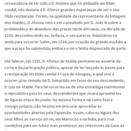
circunstância de ter sido a D. António que foi atribuído um título
condal, não deixaria a D. Afonso grandes esperanças de ver o seu
título restaurado. Porém, na qualidade de representante da linhagem
dos Ataídes, D. Afonso veio a ser consultado por D. João III sobre a
problemática do abandono das praças norte-africanas, na década de
1530, desconhecendo-se, todavia, o seu parecer. Voluntariou-se
ainda para socorrer Safim, em 1534, por ocasião do grande assédio a
que a praça foi submetida, embora o rei o tenha dispensado de partir.
Até falecer, em 1555, D. Afonso de Ataíde permaneceu ausente da
corte e da participação política, apesar de ter lançado as bases para
a restauração do título condal à Casa de Atouguia, a qual viria a
ocorrer já no reinado de D. Sebastião em favor do seu descendente,
D. Luís de Ataíde. Para tal socorreu-se de uma estratégia matrimonial
e reprodutiva para os seus descendentes que visava aproximá-los
de figuras-chave do poder. Da mesma forma e tal como fizera
consigo próprio, não hesitou em procurar aproveitar as
oportunidades abertas pela Expansão. Assim, colocou alguns dos
seus filhos ao serviço do rei, em Marrocos e na Índia, para criar
condições para um futuro mais promissor aos interesses da Casa da