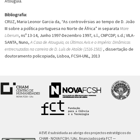
Atouguia.
Bibliografia:
CRUZ, Maria Leonor Garcia da, “As controvérsias ao tempo de D. João
III sobre a política portuguesa no Norte de África” in separata
Mare
Liberum
, nsº 13-14, Junho 1997-Dezembro 1997, s.l., CNPCDP, s.d.; VILA-
SANTA, Nuno,
A Casa de Atouguia, os Últimos Avis e o Império: Dinâmicas
entrecruzadas na carreira de D. Luís de Ataíde (1516-1581)
, dissertação de
doutoramento policopiada, Lisboa, FCSH-UNL, 2013
A EVE é subsidiada ao abrigo dos projectos estratégicos do
CHAM - NOVA FCSH / UAc, financiados pela FCT —