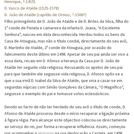
Henrique, ?-1415)
D. Vasco de Ataíde (1525-1578)
D. João de Ataíde (capitão de Ormuz, ?-1566?)
Filho primogénito de D. João de Ataíde e de D. Brites da Silva, filha do
1º conde de Penela e camareira da infanta D. Joana, “A Excelente
Senhora”, nasceu em data desconhecida. Herdou todos os bens da
Casa de Atouguia, mas não o título condal, directamente do seu avô,
D. Martinho de Ataíde, 2º conde de Atouguia, por ocasião do
falecimento deste último em 1498. Apesar de seu pai ainda ser vivo a
essa data, recaiu em D. Afonso a herança da Casa por D. João de
Ataíde ter seguido vida religiosa. Recusando os apelos de seu pai
para que também ele seguisse vida religiosa, D. Afonso opôs-se a
que a sua irmã D. Isabel da Silva de Ataíde, que viria a casar-se em
segundas núpcias com Simão Gonçalves da Câmara, “O Magnífico”,
seguisse o exemplo do pai e tomasse votos eclesiásticos.
Devido ao facto de não ter herdado do seu avô o título de conde, D.
Afonso de Ataíde procurou desde o início recuperar a ligação próxima
à figura régia. Para alcançar este objectivo colocou-se directamente
ao serviço do rei, por forma a recuperar influência. Assim, começou
por acompanhar o
Venturoso
na sua deslocação a Castela, em 1498.