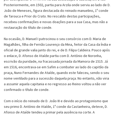
Posteriormente, em 1502, partiu para Arzila onde serviu ao lado de D.
João de Meneses, figura destacada do reinado manuelino, 1º conde
de Tarouca e Prior do Crato. No rescaldo destas participações,
recebeu confirmações e novas doações para a sua Casa, mas não a
restauração do título de conde.
Na ocasião, D. Manuel I patrocinou o seu consórcio com D. Maria de
Magalhães, filha de Fernão Lourenço da Mina, feitor da Casa da Índia e
oficial de grande valia junto do rei, e de D. Filipa Caldeira. Pouco após
o enlace, D. Afonso de Ataíde partiu com D. António de Noronha,
escrivão da puridade, na fracassada jornada da Mamora de 1515. Já
em 1516, encontrava-se em Safim a combater ao lado do capitão da
praça, Nuno Fernandes de Ataíde, quando este faleceu, sendo o seu
nome ventilado para a sucessão daquela praça. No entanto, não viria
a assumir aquela capitania e no regresso ao Reino voltou a não ver
confirmado o título de conde.
Com o início do reinado de D. João III e devido ao protagonismo que
seu primo D. António de Ataíde, 1º conde da Castanheira, deteve, D.
Afonso de Ataíde tendeu a primar pela ausência na corte. A