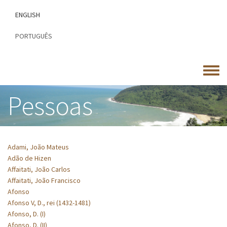
Passar
ENGLISH
para
o
PORTUGUÊS
conteúdo
principal
Toggle
menu
Pessoas
Adami, João Mateus
Adão de Hizen
Affaitati, João Carlos
Affaitati, João Francisco
Afonso
Afonso V, D., rei (1432-1481)
Afonso, D. (I)
Afonso, D. (II)