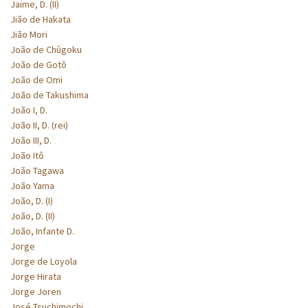
Jaime, D. (II)
Jião de Hakata
Jião Mori
João de Chûgoku
João de Gotô
João de Omi
João de Takushima
João I, D.
João II, D. (rei)
João III, D.
João Itô
João Tagawa
João Yama
João, D. (I)
João, D. (II)
João, Infante D.
Jorge
Jorge de Loyola
Jorge Hirata
Jorge Joren
José Tsuchimochi