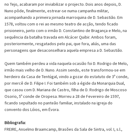
no Tejo, acabaram por inviabilizar o projecto. Dois anos depois, D.
Nuno pôde, finalmente, estrear-se numa campanha militar,
acompanhando a primeira jornada marroquina de D. Sebastião. Em
1578, voltou com o rei ao mesmo teatro de acção, tendo ficado
prisioneiro, junto com o irmão D. Constantino de Bragança e Melo, na
sequência da batalha travada em Alcácer Quibir. Ambos foram,
posteriormente, resgatados pelo pai, que fora, aliás, uma das
personagens que desaconselhara aquela empresa a D. Sebastião.
Quem também perdeu a vida naquela ocasião foi D. Rodrigo de Melo,
irmão mais velho de D. Nuno. Assim sendo, este transformou-se em
herdeiro da Casa de Tentúgal, vindo a gozar do estatuto de 3º conde,
por mercê de D. Filipe I. Foi também sob a égide da Monarquia Dual,
que casou com D. Mariana de Castro, filha de D. Rodrigo de Moscoso
Osorio, 5º conde de Oropesa. Morreu a 28 de Fevereiro de 1597,
ficando sepultado no panteão familiar, instalado na igreja do
convento dos Lóios, em Évora.
Bibliografia:
FREIRE, Anselmo Braamcamp, Brasões da Sala de Sintra, vol. I, s.l.,