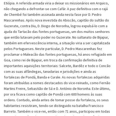
Etiópia. A referida armada viria a deixar os missionários em Arquico,
não chegando a defrontar-se com Cafár. A paz definitiva com o rajá
de Chembé foi também assinada ainda nesta fase por D. Pedro
Mascarenhas. Após nova investida do Abiscão, capitão do sultão do
Guzerate, contra Diu, D. Diogo de Noronha, logrou expulsá-lo com a
ajuda do Tartacão das fontes portuguesas, um dos muitos senhores
que então lutavam pelo poder no Guzerate. No sultanato de Bijapur,
também em efervescência interna, a situação viria a ser capitalizada
pelos Portugueses. Neste particular, D. Pedro Mascarenhas fez
proclamar o Maleacão das fontes portuguesas, há anos refugiado em
Goa, como rei de Bijapur, em troca da confirmação definitiva de
importantes aquisições territoriais: Salcete, Bardêz e todo o Concão
com as suas alfândegas, tanadarias e jurisdições e ainda as
fortalezas de Pondá, Banda e Curale. As novas fortalezas adquiridas
foram atribuídas a nomes destacados do vice-reinado, como Fernão
Martins Freire, Sebastião de Sá e D. António de Noronha. Este último,
por ora ficava como capitão de Pondá com 600 homens às suas
ordens. Contudo, ainda antes de tomar posse da fortaleza, os seus
habitantes resistiram, tendo-se distinguido na batalha Francisco
Barreto. Também o vice-rei, então com 71 anos, participou em todas