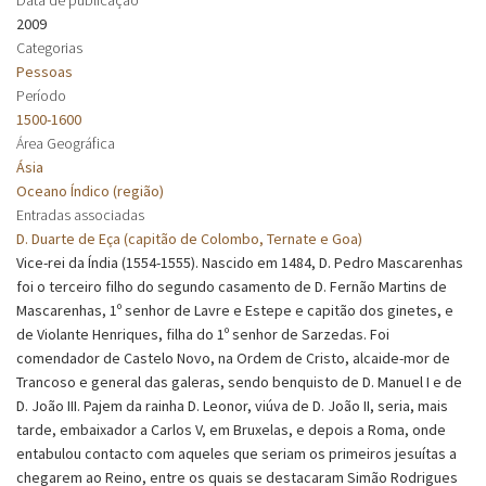
2009
Categorias
Pessoas
Período
1500-1600
Área Geográfica
Ásia
Oceano Índico (região)
Entradas associadas
D. Duarte de Eça (capitão de Colombo, Ternate e Goa)
Vice-rei da Índia (1554-1555). Nascido em 1484, D. Pedro Mascarenhas
foi o terceiro filho do segundo casamento de D. Fernão Martins de
Mascarenhas, 1º senhor de Lavre e Estepe e capitão dos ginetes, e
de Violante Henriques, filha do 1º senhor de Sarzedas. Foi
comendador de Castelo Novo, na Ordem de Cristo, alcaide-mor de
Trancoso e general das galeras, sendo benquisto de D. Manuel I e de
D. João III. Pajem da rainha D. Leonor, viúva de D. João II, seria, mais
tarde, embaixador a Carlos V, em Bruxelas, e depois a Roma, onde
entabulou contacto com aqueles que seriam os primeiros jesuítas a
chegarem ao Reino, entre os quais se destacaram Simão Rodrigues