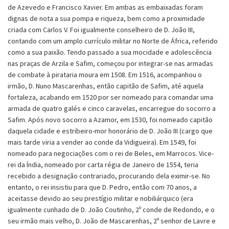
de Azevedo e Francisco Xavier. Em ambas as embaixadas foram
dignas de nota a sua pompa e riqueza, bem como a proximidade
criada com Carlos V. Foi igualmente conselheiro de D. João III,
contando com um amplo currículo militar no Norte de África, referido
como a sua paixão. Tendo passado a sua mocidade e adolescência
nas praças de Arzila e Safim, começou por integrar-se nas armadas
de combate à pirataria moura em 1508. Em 1516, acompanhou o
irmão, D. Nuno Mascarenhas, então capitão de Safim, até aquela
fortaleza, acabando em 1520 por ser nomeado para comandar uma
armada de quatro galés e cinco caravelas, encarregue do socorro a
Safim. Após novo socorro a Azamor, em 1530, foi nomeado capitão
daquela cidade e estribeiro-mor honorário de D. João III (cargo que
mais tarde viria a vender ao conde da Vidigueira). Em 1549, foi
nomeado para negociações com o rei de Beles, em Marrocos. Vice-
rei da Índia, nomeado por carta régia de Janeiro de 1554, teria
recebido a designação contrariado, procurando dela eximir-se. No
entanto, o rei insistiu para que D. Pedro, então com 70 anos, a
aceitasse devido ao seu prestígio militar e nobiliárquico (era
igualmente cunhado de D. João Coutinho, 2º conde de Redondo, e o
seu irmão mais velho, D. João de Mascarenhas, 2º senhor de Lavre e