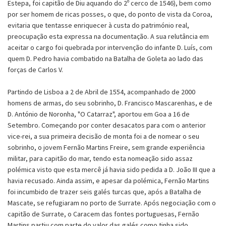
Estepa, foi capitão de Diu aquando do 2º cerco de 1546), bem como
por ser homem de ricas posses, o que, do ponto de vista da Coroa,
evitaria que tentasse enriquecer à custa do património real,
preocupação esta expressa na documentação. A sua relutância em
aceitar o cargo foi quebrada por intervenção do infante D. Luís, com
quem D. Pedro havia combatido na Batalha de Goleta ao lado das
forças de Carlos V.
Partindo de Lisboa a 2 de Abril de 1554, acompanhado de 2000
homens de armas, do seu sobrinho, D. Francisco Mascarenhas, e de
D. António de Noronha, "O Catarraz", aportou em Goa a 16 de
Setembro. Começando por conter desacatos para com o anterior
vice-rei, a sua primeira decisão de monta foi a de nomear o seu
sobrinho, o jovem Fernão Martins Freire, sem grande experiência
militar, para capitão do mar, tendo esta nomeação sido assaz
polémica visto que esta mercê já havia sido pedida a D. João III que a
havia recusado. Ainda assim, e apesar da polémica, Fernão Martins
foi incumbido de trazer seis galés turcas que, após a Batalha de
Mascate, se refugiaram no porto de Surrate. Após negociação com o
capitão de Surrate, o Caracem das fontes portuguesas, Fernão
Martins partiu com parte do valor das galés como tinha sido