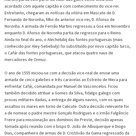
acordado com aquele capitão e com conhecimento do vice-rei.
Entretanto, chegaram as notícias da vitória em Mascate de D.
Fernando de Noronha, filho do anterior vice-rei, D. Afonso de
Noronha. A armada de Fernão Martins regressou a Goa em Novembro
enquanto D. Afonso de Noronha partia de regresso para o Reino.
Ainda no final do ano, o Alechelubij das fontes portuguesas (mais
conhecido por Aley-Sebebuly) foi substituído por novo capitão turco,
o Cafár das fontes portuguesas, que atacou quatro naus de
mercadores de Ormuz.
O ano de 1555 iniciou-se com a decisão vice-real de enviar uma
armada de cinco galeões e três caravelas ao Estreito de Meca para
enfrentar Cafár, comandada por Manuel de Vasconcelos. Ficou
também decidido atribuir a Gomes da Silva, fidalgo galego com
provas militares dadas, a entrega de alguns navios, com os quais
assaltou os mares em torno de Calicute. Outra decisão relevante foi
a de nomear o padre mestre Gonçalo Rodrigues e o irmão Fulgêncio
Freire para missionação aos domínios do Preste, decisão apenas
tomada após reunião com o bispo D. João de Albuquerque e Diogo
Dias, companheiro de armas de D. Cristóvão da Gama regressado da