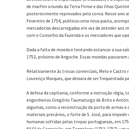
de marfim oriundo da Terra Firme e das Ilhas Quirim
posteriormente reprovados pela coroa. Nesse ano ai
Fevereiro de 1754, publicou uma nova pauta, acompa
mercadorias descarregadas em vez de atender aos ma
com o Conselho da Fazenda e os mercadores que ope
Dada a falta de moeda e tentando estancar a sua saí
1753, próximo de Angoche. Essas moedas passaram a 
Relativamente às trocas comerciais, Melo e Castro re
Lourenço Marques, que deixara de ser frequentada pe
A defesa da capitania, conforme a instrução régia, 
engenheiros Gregório Taumaturgo de Brito e António 
algumas, como a reconstrução da porta de armas e d
materiais precários, o forte de S. José, para impedi
humanas sofridas pelas tropas portuguesas, em 1753
Nª Sª da Conceição, em Tangalane (1753-1757), um ob