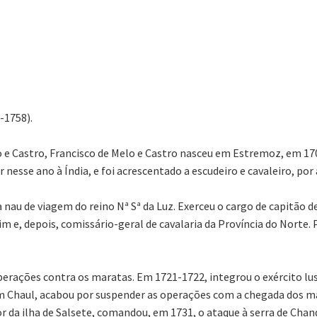
-1758).
lo e Castro, Francisco de Melo e Castro nasceu em Estremoz, em 17
 nesse ano à Índia, e foi acrescentado a escudeiro e cavaleiro, por 
 nau de viagem do reino Nª Sª da Luz. Exerceu o cargo de capitão d
im e, depois, comissário-geral de cavalaria da Província do Nor
perações contra os maratas. Em 1721-1722, integrou o exército lus
em Chaul, acabou por suspender as operações com a chegada dos ma
r da ilha de Salsete, comandou, em 1731, o ataque à serra de Chand