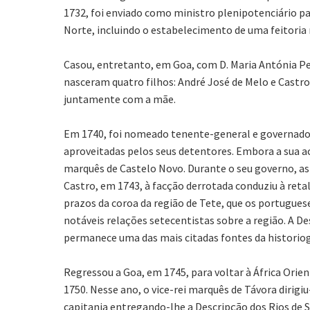
1732, foi enviado como ministro plenipotenciário p
Norte, incluindo o estabelecimento de uma feitoria 
Casou, entretanto, em Goa, com D. Maria Antónia P
nasceram quatro filhos: André José de Melo e Castro,
juntamente com a mãe.
Em 1740, foi nomeado tenente-general e governador 
aproveitadas pelos seus detentores. Embora a sua ac
marquês de Castelo Novo. Durante o seu governo, a
Castro, em 1743, à facção derrotada conduziu à ret
prazos da coroa da região de Tete, que os portugues
notáveis relações setecentistas sobre a região. A D
permanece uma das mais citadas fontes da historiogr
Regressou a Goa, em 1745, para voltar à África Ori
1750. Nesse ano, o vice-rei marquês de Távora dirig
capitania entregando-lhe a Descripção dos Rios de Se