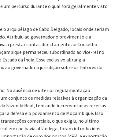
de um percurso durante o qual fora geralmente visto
s e o arquipélago de Cabo Delgado, locais onde seriam
do. Atribuiu ao governador o provimento e a
sava a prestar contas directamente ao Conselho
Moçambique permaneceu subordinado ao vice-rei no
Estado da Índia. Esse exclusivo abrangia
iu ao governador a jurisdição sobre os feitores do
rio. Na ausência de ulterior regulamentação
 um conjunto de medidas relativas à organização da
o da Fazenda Real, tentando incrementar as receitas
çar a defesa e o povoamento de Moçambique. Isso
transacções comerciais, o que exigiu, no último
local em que havia alfândega, foram introduzidos
, a importação de ouro dos portos (4%), a exportação