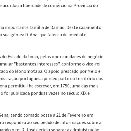
 acordou a liberdade de comércio na Província do
 uma importante família de Damão. Deste casamento
 a sua gémea D. Ana, que faleceu de imediato
 do Estado da Índia, pelas oportunidades de negócio
umular "bastantes interesses", conforme o vice-rei
stado do Monomotapa. O apoio prestado por Melo e
nistração portuguesa perdeu parte do território dos
 Sena permitiu-lhe escrever, em 1750, uma das mais
 foi publicada por duas vezes no século XIX e
 Sena, tendo tomado posse a 21 de Fevereiro em
stro respondeu ao seu pedido de informações sobre a
uando o rei D. José decidiu separar a administração