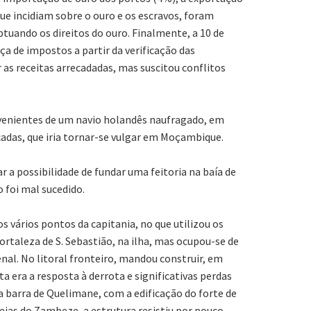
ue incidiam sobre o ouro e os escravos, foram
uando os direitos do ouro. Finalmente, a 10 de
 de impostos a partir da verificação das
as receitas arrecadadas, mas suscitou conflitos
rovenientes de um navio holandês naufragado, em
adas, que iria tornar-se vulgar em Moçambique.
r a possibilidade de fundar uma feitoria na baía de
 foi mal sucedido.
 vários pontos da capitania, no que utilizou os
rtaleza de S. Sebastião, na ilha, mas ocupou-se de
al. No litoral fronteiro, mandou construir, em
a era a resposta à derrota e significativas perdas
barra de Quelimane, com a edificação do forte de
eias do Zambeze, a estrutura resistiu por pouco