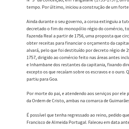
tempo. Por último, iniciou a construção de um forte
Ainda durante o seu governo, a coroa extinguiu a tu
decretado o fim do monopólio régio do comércio, tor
Fazenda Real a partir de 1756, uma proposta que ci
obter receitas para financiar o orçamento da capi
alvará, pelo que foi destituído por decreto régio d
1757, dirigido ao comércio feito nas áreas antes inc
e Inhambane dos restantes da capitania, fixando dir
excepto os que recaíam sobre os escravos e o ouro. 
partiu para Goa.
Por morte do pai, e atendendo aos serviços por ele 
da Ordem de Cristo, ambas na comarca de Guimarães
É possível que tenha regressado ao reino, pedido q
Francisco de Almeida Portugal. Faleceu em data ante