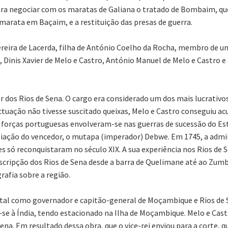
ara negociar com os maratas de Galiana o tratado de Bombaim, que
marata em Baçaim, e a restituição das presas de guerra.
ereira de Lacerda, filha de António Coelho da Rocha, membro de
 Dinis Xavier de Melo e Castro, António Manuel de Melo e Castro e
dos Rios de Sena. O cargo era considerado um dos mais lucrativos
tuação não tivesse suscitado queixas, Melo e Castro conseguiu ac
s forças portuguesas envolveram-se nas guerras de sucessão do E
aliação do vencedor, o mutapa (imperador) Debwe. Em 1745, a admi
es só reconquistaram no século XIX. A sua experiência nos Rios de
escripção dos Rios de Sena desde a barra de Quelimane até ao Zumbo
afia sobre a região.
ental como governador e capitão-general de Moçambique e Rios de
iu-se à Índia, tendo estacionado na Ilha de Moçambique. Melo e Ca
na. Em resultado dessa obra, que o vice-rei enviou para a corte, q