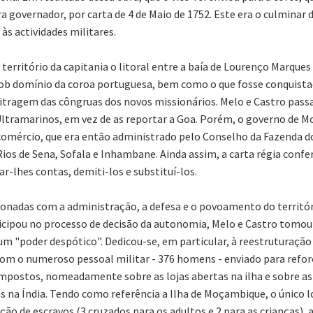
 governador, por carta de 4 de Maio de 1752. Este era o culminar 
às actividades militares.
território da capitania o litoral entre a baía de Lourenço Marque
 sob domínio da coroa portuguesa, bem como o que fosse conquista
rbitragem das côngruas dos novos missionários. Melo e Castro pas
Ultramarinos, em vez de as reportar a Goa. Porém, o governo de 
omércio, que era então administrado pelo Conselho da Fazenda do 
ios de Sena, Sofala e Inhambane. Ainda assim, a carta régia confer
-lhes contas, demiti-los e substituí-los.
cionadas com a administração, a defesa e o povoamento do territó
icipou no processo de decisão da autonomia, Melo e Castro tomou
 um "poder despótico". Dedicou-se, em particular, à reestruturaçã
m o numeroso pessoal militar - 376 homens - enviado para refor
impostos, nomeadamente sobre as lojas abertas na ilha e sobre as 
as na Índia. Tendo como referência a Ilha de Moçambique, o único 
ção de escravos (3 cruzados para os adultos e 2 para as crianças)