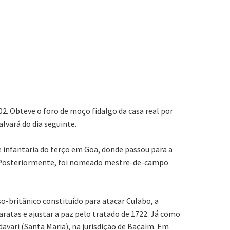
02. Obteve o foro de moço fidalgo da casa real por
alvará do dia seguinte.
e infantaria do terço em Goa, donde passou para a
te. Posteriormente, foi nomeado mestre-de-campo
o-britânico constituído para atacar Culabo, a
ratas e ajustar a paz pelo tratado de 1722. Já como
avari (Santa Maria), na jurisdição de Baçaim. Em