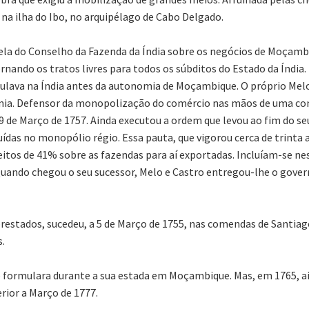
 na ilha do Ibo, no arquipélago de Cabo Delgado.
tela do Conselho da Fazenda da Índia sobre os negócios de Moçambiq
nando os tratos livres para todos os súbditos do Estado da Índia. 
rculava na Índia antes da autonomia de Moçambique. O próprio Mel
tania. Defensor da monopolização do comércio nas mãos de uma c
e 29 de Março de 1757. Ainda executou a ordem que levou ao fim do 
luídas no monopólio régio. Essa pauta, que vigorou cerca de trinta 
eitos de 41% sobre as fazendas para aí exportadas. Incluíam-se nes
Quando chegou o seu sucessor, Melo e Castro entregou-lhe o gover
prestados, sucedeu, a 5 de Março de 1755, nas comendas de Santiag
.
ue formulara durante a sua estada em Moçambique. Mas, em 1765, ai
rior a Março de 1777.