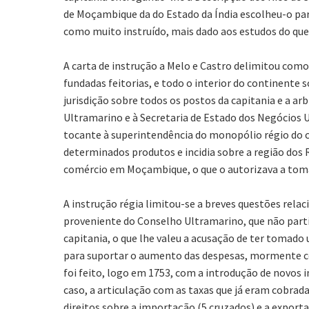
de Moçambique da do Estado da Índia escolheu-o para
como muito instruído, mais dado aos estudos do que 
A carta de instrução a Melo e Castro delimitou como 
fundadas feitorias, e todo o interior do continente
jurisdição sobre todos os postos da capitania e a a
Ultramarino e à Secretaria de Estado dos Negócios 
tocante à superintendência do monopólio régio do c
determinados produtos e incidia sobre a região dos R
comércio em Moçambique, o que o autorizava a tomar
A instrução régia limitou-se a breves questões rela
proveniente do Conselho Ultramarino, que não part
capitania, o que lhe valeu a acusação de ter tomado
para suportar o aumento das despesas, mormente co
foi feito, logo em 1753, com a introdução de novos 
caso, a articulação com as taxas que já eram cobrad
direitos sobre a importação (5 cruzados) e a exporta