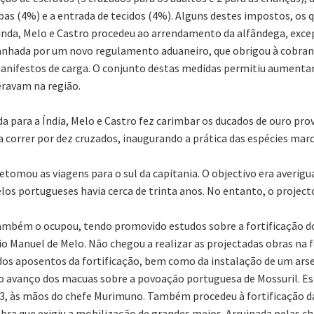
bas (4%) e a entrada de tecidos (4%). Alguns destes impostos, os q
nda, Melo e Castro procedeu ao arrendamento da alfândega, except
nhada por um novo regulamento aduaneiro, que obrigou à cobrança
nifestos de carga. O conjunto destas medidas permitiu aumentar 
ravam na região.
da para a Índia, Melo e Castro fez carimbar os ducados de ouro p
correr por dez cruzados, inaugurando a prática das espécies marc
tomou as viagens para o sul da capitania. O objectivo era averigua
los portugueses havia cerca de trinta anos. No entanto, o projecto
também o ocupou, tendo promovido estudos sobre a fortificação dos
Manuel de Melo. Não chegou a realizar as projectadas obras na fo
os aposentos da fortificação, bem como da instalação de um arsen
r o avanço dos macuas sobre a povoação portuguesa de Mossuril. Est
, às mãos do chefe Murimuno. Também procedeu à fortificação da 
ra que exigiu a mobilização de grandes meios. Arruinada pelas ch