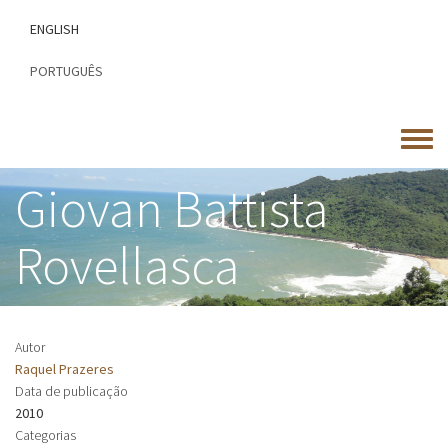
Passar
ENGLISH
para
o
PORTUGUÊS
conteúdo
principal
Toggle
menu
Giovan Battista
Rovellasca
Autor
Raquel Prazeres
Data de publicação
2010
Categorias