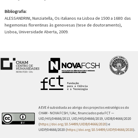
Bibliografia:
ALESSANDRINI, Nunziatella, Os italianos na Lisboa de 1500 a 1680: das
hegemonias florentinas às genovesas (tese de doutoramento),
Lisboa, Universidade Aberta, 2009.
A EVE é subsidiada ao abrigo dos projectos estratégicos do
CHAM - NOVA FCSH / UAc, financiados pela FCT —
UID/HIS/04666/2013, UID/HIS/04666/2019, UIDB/04666/2020
(
https://doi.org/10.54499/UIDB/04666/2020
) e
UIDP/04666/2020 (
https://doi.org/10.54499/UIDP/04666/2020
).