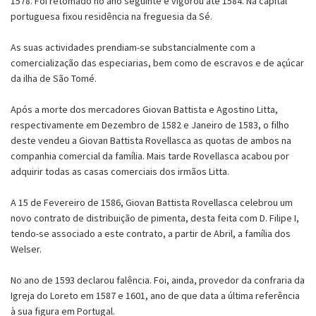
1578. Foi retomado no ano seguinte e vigorou até 1584. Na capital
portuguesa fixou residência na freguesia da Sé.
As suas actividades prendiam-se substancialmente com a
comercialização das especiarias, bem como de escravos e de açúcar
da ilha de São Tomé.
Após a morte dos mercadores Giovan Battista e Agostino Litta,
respectivamente em Dezembro de 1582 e Janeiro de 1583, o filho
deste vendeu a Giovan Battista Rovellasca as quotas de ambos na
companhia comercial da família. Mais tarde Rovellasca acabou por
adquirir todas as casas comerciais dos irmãos Litta.
A 15 de Fevereiro de 1586, Giovan Battista Rovellasca celebrou um
novo contrato de distribuição de pimenta, desta feita com D. Filipe I,
tendo-se associado a este contrato, a partir de Abril, a família dos
Welser.
No ano de 1593 declarou falência. Foi, ainda, provedor da confraria da
Igreja do Loreto em 1587 e 1601, ano de que data a última referência
à sua figura em Portugal.