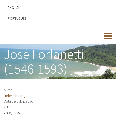
Passar
ENGLISH
para
o
PORTUGUÊS
conteúdo
principal
Toggle
menu
José Forlanetti
(1546-1593)
Autor
Helena Rodrigues
Data de publicação
2009
Categorias