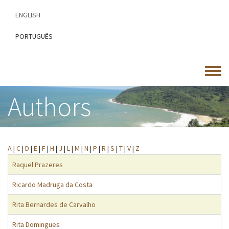
Skip
ENGLISH
to
main
PORTUGUÊS
content
Toggle
menu
Authors
A
|
C
|
D
|
E
|
F
|
H
|
J
|
L
|
M
|
N
|
P
|
R
|
S
|
T
|
V
|
Z
Raquel Prazeres
Ricardo Madruga da Costa
Rita Bernardes de Carvalho
Rita Domingues