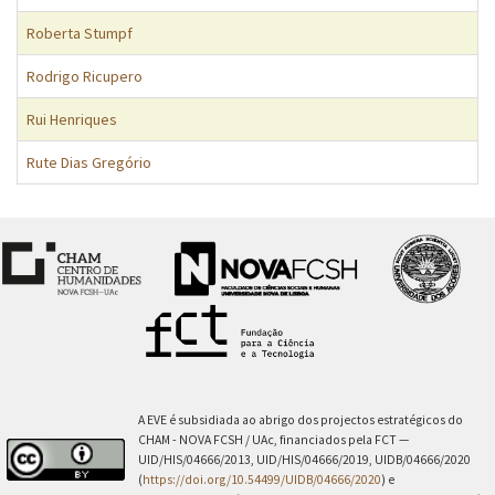
Roberta Stumpf
Rodrigo Ricupero
Rui Henriques
Rute Dias Gregório
A EVE é subsidiada ao abrigo dos projectos estratégicos do
CHAM - NOVA FCSH / UAc, financiados pela FCT —
UID/HIS/04666/2013, UID/HIS/04666/2019, UIDB/04666/2020
(
https://doi.org/10.54499/UIDB/04666/2020
) e