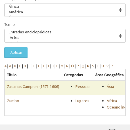
Termo
Aplicar
4
|
A
|
B
|
C
|
D
|
E
|
F
|
G
|
H
|
I
|
J
|
L
|
M
|
N
|
Ô
|
P
|
Q
|
R
|
S
|
T
|
U
|
V
|
Z
Título
Categorias
Área Geográfica
Zacarias Campioni (1571-1606)
Pessoas
Ásia
Zumbo
Lugares
África
Oceano Índic