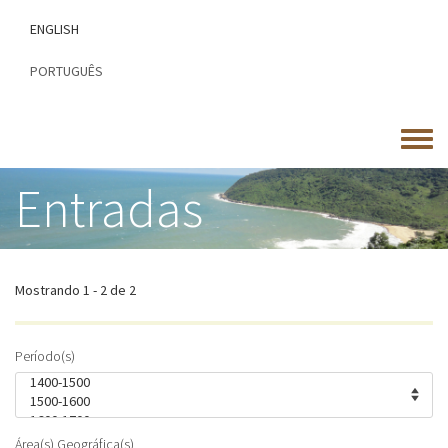
Passar
ENGLISH
para
o
PORTUGUÊS
conteúdo
principal
Toggle
menu
Entradas
Mostrando 1 - 2 de 2
Período(s)
Área(s) Geográfica(s)