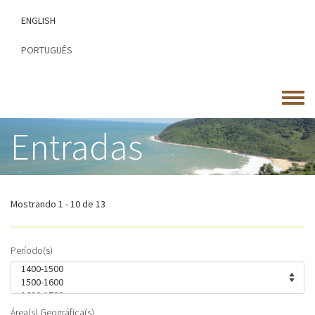
Passar
ENGLISH
para
o
PORTUGUÊS
conteúdo
principal
Toggle
menu
Entradas
Mostrando 1 - 10 de 13
Período(s)
Área(s) Geográfica(s)