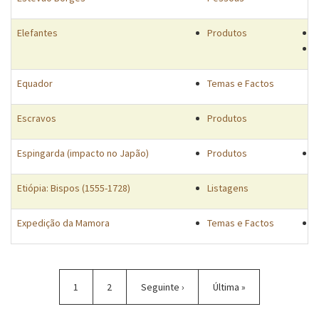
Elefantes
Produtos
Á
O
Equador
Temas e Factos
Escravos
Produtos
Espingarda (impacto no Japão)
Produtos
Á
Etiópia: Bispos (1555-1728)
Listagens
Expedição da Mamora
Temas e Factos
Á
Paginação
Página
1
Página
2
Próxima
Seguinte ›
Última
Última »
atual
página
página