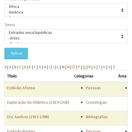
Termo
Aplicar
4
|
A
|
B
|
C
|
D
|
E
|
F
|
G
|
H
|
I
|
J
|
L
|
M
|
N
|
Ô
|
P
|
Q
|
R
|
S
|
T
|
U
|
V
|
Z
Título
Categorias
Área Ge
Estêvão Afonso
Pessoas
O
Exploração do Atlântico (1419-1500)
Cronologias
Eric Axelson (1913-1998)
Bibliografias
Estevão Borges
Pessoas
Á