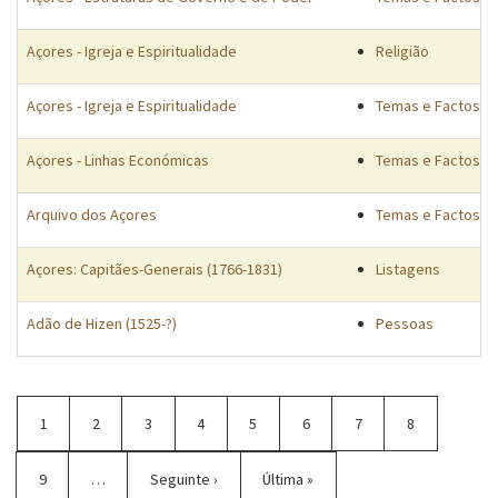
Açores - Igreja e Espiritualidade
Religião
Açores - Igreja e Espiritualidade
Temas e Factos
Açores - Linhas Económicas
Temas e Factos
Arquivo dos Açores
Temas e Factos
Açores: Capitães-Generais (1766-1831)
Listagens
Adão de Hizen (1525-?)
Pessoas
Paginação
Página
1
Página
2
Página
3
Página
4
Página
5
Página
6
Página
7
Página
8
atual
Página
9
…
Próxima
Seguinte ›
Última
Última »