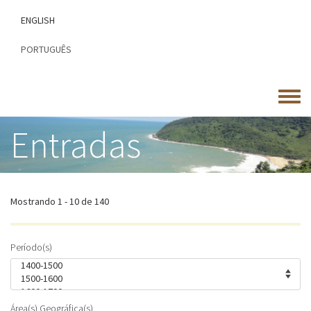
Passar
ENGLISH
para
o
PORTUGUÊS
conteúdo
principal
Toggle
menu
Entradas
Mostrando 1 - 10 de 140
Período(s)
Área(s) Geográfica(s)