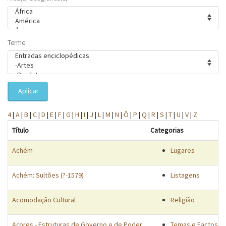
Termo
Aplicar
4
|
A
|
B
|
C
|
D
|
E
|
F
|
G
|
H
|
I
|
J
|
L
|
M
|
N
|
Ô
|
P
|
Q
|
R
|
S
|
T
|
U
|
V
|
Z
Título
Categorias
Achém
Lugares
Achém: Sultões (?-1579)
Listagens
Acomodação Cultural
Religião
Açores - Estruturas de Governo e de Poder
Temas e Factos