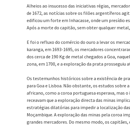
Alheios ao insucesso das iniciativas régias, merc
de 1672, as notícias sobre os filões argentíferos ag
edificou um forte em Inhacasse, onde um presídio e
Após a morte do capitão, sem obter qualquer metal, 
E foi o refluxo do comércio do ouro a levar os merc
karanga, em 1693-1695, os mercadores concentraram
dos cerca de 190 Kg de metal chegados a Goa, naquele
zona, em 1700, e a exploração da prata prosseguiu a
Os testemunhos históricos sobre a existência de pr
para Goa e Lisboa. Não obstante, os estudos sobre 
africano, como a coroa portuguesa esperava, mas o i
receavam que a exploração directa das minas implic
estratégias dilatórias para impedir a localização d
Moçambique. A exploração das minas pela coroa imp
grandes mercadores. Do mesmo modo, os capitães, q