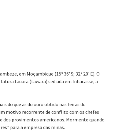
ambeze, em Moçambique (15º 36' S; 32º 20' E). O
efatura tauara (tawara) sediada em Inhacasse, a
is do que as do ouro obtido nas feiras do
m motivo recorrente de conflito com os chefes
ente dos provimentos americanos. Mormente quando
res" para a empresa das minas.