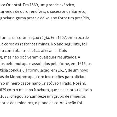
ica Oriental. Em 1569, um grande exército,
r veios de ouro rendíveis, o sucessor de Barreto,
gociar alguma prata e deixou no forte um presídio,
ogramas de colonização régia. Em 1607, em troca de
à coroa as restantes minas. No ano seguinte, foi
a controlar as chefias africanas. Dois
), mas não obtiveram quaisquer resultados. A
cados pelo mutapa e assolados pela fome, em 1616, os
otícia conduziu à formulação, em 1617, de um novo
ras do Monomotapa, com instruções para aliciar
m o mineiro castelhano Cristóvão Tirado. Porém,
 1629 com o mutapa Mavhura, que se declarou vassalo
Em 1633, chegou ao Zambeze um grupo de mineiros
 morte dos mineiros, o plano de colonização foi