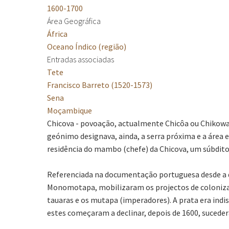
1600-1700
Área Geográfica
África
Oceano Índico (região)
Entradas associadas
Tete
Francisco Barreto (1520-1573)
Sena
Moçambique
Chicova - povoação, actualmente Chicôa ou Chikowa,
geónimo designava, ainda, a serra próxima e a área 
residência do mambo (chefe) da Chicova, um súbdi
Referenciada na documentação portuguesa desde a déc
Monomotapa, mobilizaram os projectos de colonizaç
tauaras e os mutapa (imperadores). A prata era in
estes começaram a declinar, depois de 1600, suced