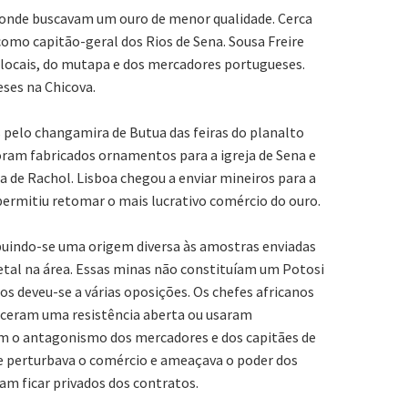
 onde buscavam um ouro de menor qualidade. Cerca
 como capitão-geral dos Rios de Sena. Sousa Freire
 locais, do mutapa e dos mercadores portugueses.
eses na Chicova.
s pelo changamira de Butua das feiras do planalto
ram fabricados ornamentos para a igreja de Sena e
a de Rachol. Lisboa chegou a enviar mineiros para a
 permitiu retomar o mais lucrativo comércio do ouro.
ibuindo-se uma origem diversa às amostras enviadas
etal na área. Essas minas não constituíam um Potosi
os deveu-se a várias oposições. Os chefes africanos
receram uma resistência aberta ou usaram
aram o antagonismo dos mercadores e dos capitães de
e perturbava o comércio e ameaçava o poder dos
m ficar privados dos contratos.