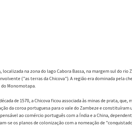
 localizada na zona do lago Cabora Bassa, na margem sul do rio Z
envolvente ("as terras da Chicova"). A região era dominada pela ch
to do Monomotapa.
ada de 1570, a Chicova ficou associada às minas de prata, que, ma
ão da coroa portuguesa para o vale do Zambeze e constituíram u
dispensável ao comércio português com a Índia e a China, depend
eram-se os planos de colonização com a nomeação de "conquistado