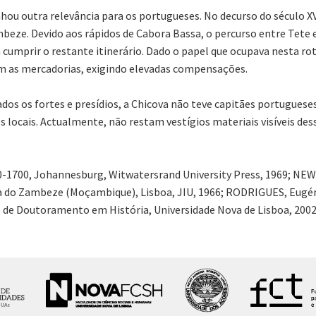
ou outra relevância para os portugueses. No decurso do século XVII
eze. Devido aos rápidos de Cabora Bassa, o percurso entre Tete e a
cumprir o restante itinerário. Dado o papel que ocupava nesta ro
 as mercadorias, exigindo elevadas compensações.
ados os fortes e presídios, a Chicova não teve capitães portugue
es locais. Actualmente, não restam vestígios materiais visíveis de
0-1700, Johannesburg, Witwatersrand University Press, 1969; NEW
a do Zambeze (Moçambique), Lisboa, JIU, 1966; RODRIGUES, Eugéni
ão de Doutoramento em História, Universidade Nova de Lisboa, 2002