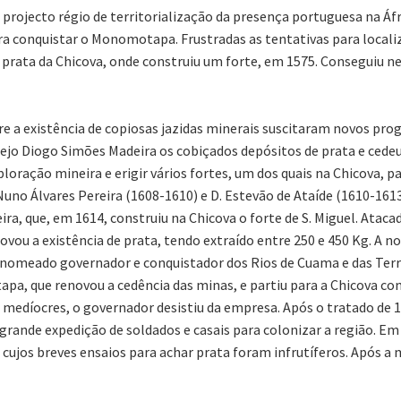
 projecto régio de territorialização da presença portuguesa na Áfr
a conquistar o Monomotapa. Frustradas as tentativas para localiza
prata da Chicova, onde construiu um forte, em 1575. Conseguiu ne
bre a existência de copiosas jazidas minerais suscitaram novos pr
ejo Diogo Simões Madeira os cobiçados depósitos de prata e cedeu 
oração mineira e erigir vários fortes, um dos quais na Chicova, par
o Álvares Pereira (1608-1610) e D. Estevão de Ataíde (1610-1613
ira, que, em 1614, construiu na Chicova o forte de S. Miguel. Ata
vou a existência de prata, tendo extraído entre 250 e 450 Kg. A n
oi nomeado governador e conquistador dos Rios de Cuama e das Ter
a, que renovou a cedência das minas, e partiu para a Chicova co
s medíocres, o governador desistiu da empresa. Após o tratado de
grande expedição de soldados e casais para colonizar a região. 
 cujos breves ensaios para achar prata foram infrutíferos. Após a