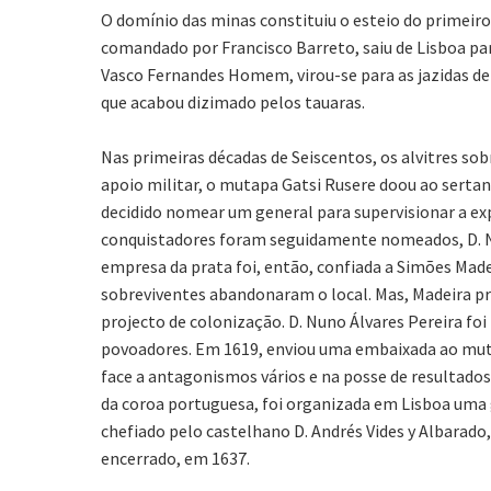
O domínio das minas constituiu o esteio do primeiro
comandado por Francisco Barreto, saiu de Lisboa par
Vasco Fernandes Homem, virou-se para as jazidas de 
que acabou dizimado pelos tauaras.
Nas primeiras décadas de Seiscentos, os alvitres so
apoio militar, o mutapa Gatsi Rusere doou ao sertan
decidido nomear um general para supervisionar a expl
conquistadores foram seguidamente nomeados, D. Nun
empresa da prata foi, então, confiada a Simões Made
sobreviventes abandonaram o local. Mas, Madeira pro
projecto de colonização. D. Nuno Álvares Pereira f
povoadores. Em 1619, enviou uma embaixada ao mutap
face a antagonismos vários e na posse de resultado
da coroa portuguesa, foi organizada em Lisboa uma 
chefiado pelo castelhano D. Andrés Vides y Albarado,
encerrado, em 1637.