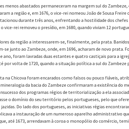
adores menos abastados permaneceram na margem sul do Zambeze,
itaram a região e, em 1676, o vice-rei nomeou João de Sousa Freire
stacionou durante três anos, enfrentando a hostilidade dos chefes
o vice-rei removeu o presídio, em 1680, quando viviam 12 portugu
adores da região a interessarem-se, finalmente, pela prata. Banido
-se junto ao Zambeze, onde, em 1696, acharam de novo prata. Fo
 ano, foram lavradas duas estantes e quatro castiçais para a igrej
té por volta de 1720, quando a situação política a sul do Zambeze
ata na Chicova foram encarados como falsos ou pouco fiáveis, atr
a mineralogia da bacia do Zambeze confirmaram a existência do m
nsucesso dos programas régios de territorialização a ela associad
asse o domínio do seu território pelos portugueses, pelo que ofe
as jazidas. Do lado dos portugueses, as iniciativas régias encontr
licava a instauração de um numeroso aparelho administrativo qu
ue, até 1673, arrendavam à coroa o monopólio do comércio, temia