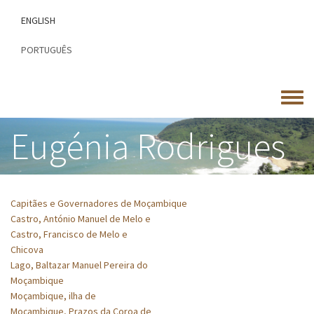
Passar
ENGLISH
para
o
PORTUGUÊS
conteúdo
principal
Toggle
menu
Eugénia Rodrigues
Capitães e Governadores de Moçambique
Castro, António Manuel de Melo e
Castro, Francisco de Melo e
Chicova
Lago, Baltazar Manuel Pereira do
Moçambique
Moçambique, ilha de
Moçambique, Prazos da Coroa de