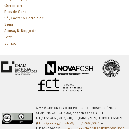
Quelimane
Rios de Sena
Sá, Caetano Correia de
Sena
Sousa, D. Diogo de
Tete
Zumbo
A EVE é subsidiada ao abrigo dos projectos estratégicos do
CHAM - NOVA FCSH / UAc, financiados pela FCT —
UID/HIS/04666/2013, UID/HIS/04666/2019, UIDB/04666/2020
(
https://doi.org/10.54499/UIDB/04666/2020
) e
UIDP/04666/2020 (
https://doi.org/10.54499/UIDP/04666/2020
).