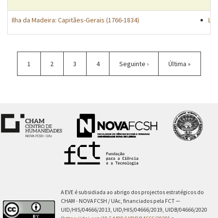
Ilha da Madeira: Capitães-Gerais (1766-1834)
Lis
Paginação
Página
1
Página
2
Página
3
Página
4
Próxima
Seguinte ›
Última
Última »
atual
página
página
A EVE é subsidiada ao abrigo dos projectos estratégicos do
CHAM - NOVA FCSH / UAc, financiados pela FCT —
UID/HIS/04666/2013, UID/HIS/04666/2019, UIDB/04666/2020