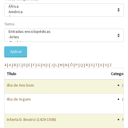
Termo
Aplicar
4
|
A
|
B
|
C
|
D
|
E
|
F
|
G
|
H
|
I
|
J
|
L
|
M
|
N
|
Ô
|
P
|
Q
|
R
|
S
|
T
|
U
|
V
|
Z
Título
Categoria
ilha de Ano bom
Lu
Ilha de Arguim
Lu
Infanta D. Beatriz (1429-1506)
Pe