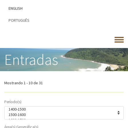
Passar
ENGLISH
para
o
PORTUGUÊS
conteúdo
principal
Toggle
menu
Entradas
Mostrando 1 - 10 de 31
Período(s)
Área(s) Geográfica(s)