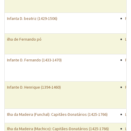
Infanta D. beatriz (1429-1506)
Pe
ilha de Fernando pó
Lu
Infante D. Fernando (1433-1470)
Pe
Infante D. Henrique (1394-1460)
Pe
Ilha da Madeira (Funchal): Capitães-Donatários (1425-1766)
Lis
Ilha da Madeira (Machico): Capitães-Donatários (1425-1766)
Lis