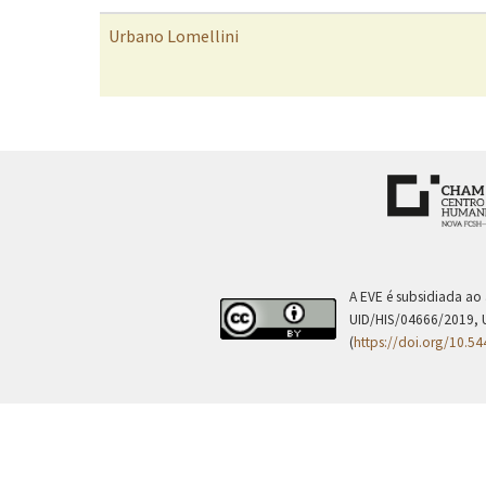
Urbano Lomellini
A EVE é subsidiada ao
UID/HIS/04666/2019, 
(
https://doi.org/10.5