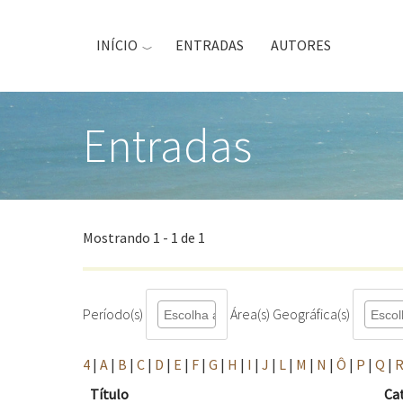
Passar
para
INÍCIO
ENTRADAS
AUTORES
o
conteúdo
principal
Entradas
Mostrando 1 - 1 de 1
Período(s)
Área(s) Geográfica(s)
4
|
A
|
B
|
C
|
D
|
E
|
F
|
G
|
H
|
I
|
J
|
L
|
M
|
N
|
Ô
|
P
|
Q
|
Título
Ca