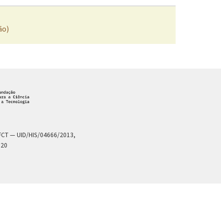
ão)
a FCT — UID/HIS/04666/2013,
020