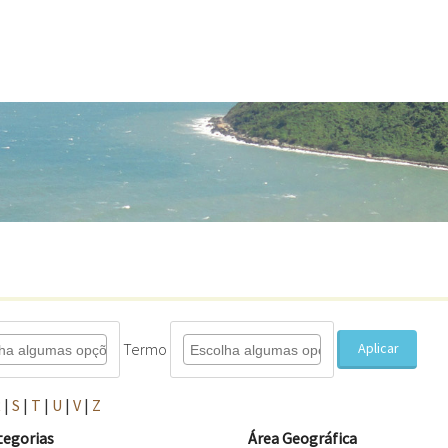
Termo
Aplicar
R
|
S
|
T
|
U
|
V
|
Z
tegorias
Área Geográfica