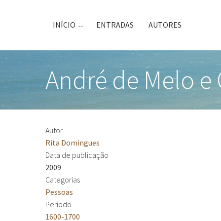
Passar
para
INÍCIO
ENTRADAS
AUTORES
o
conteúdo
principal
André de Melo e 
Autor
Rita Domingues
Data de publicação
2009
Categorias
Pessoas
Período
1600-1700