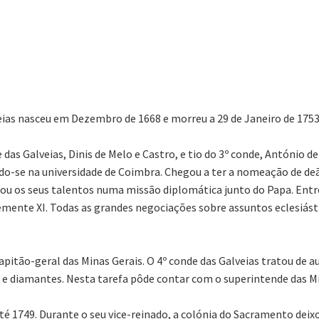
lveias nasceu em Dezembro de 1668 e morreu a 29 de Janeiro de 1753
das Galveias, Dinis de Melo e Castro, e tio do 3º conde, António d
ndo-se na universidade de Coimbra. Chegou a ter a nomeação de deã
izou os seus talentos numa missão diplomática junto do Papa. Ent
emente XI. Todas as grandes negociações sobre assuntos eclesiást
capitão-geral das Minas Gerais. O 4º conde das Galveias tratou de
a e diamantes. Nesta tarefa pôde contar com o superintende das Mi
té 1749. Durante o seu vice-reinado, a colónia do Sacramento dei