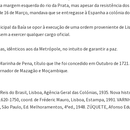
a margem esquerda do rio da Prata, mas apesar da resistência d
de 16 de Março, mandava que se entregasse à Espanha a colónia d
ipal da Baía se opor à execução de uma ordem proveniente de Lis
m a exercer qualquer cargo oficial.
as, idênticos aos da Metrópole, no intuito de garantir a paz.
rinha de Pena, título que lhe foi concedido em Outubro de 1721. 
vernador de Mazagão e Moçambique.
s do Brasil, Lisboa, Agência Geral das Colónias, 1935. Nova histór
o: 1620-1750, coord. de Fréderic Mauro, Lisboa, Estampa, 1991. VARN
, São Paulo, Ed. Melhoramentos, 4ªed., 1948. ZÚQUETE, Afonso Edu