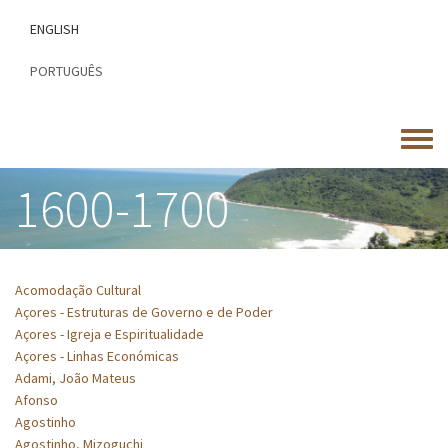
Passar
ENGLISH
para
o
PORTUGUÊS
conteúdo
principal
Toggle
menu
1600-1700
Acomodação Cultural
Açores - Estruturas de Governo e de Poder
Açores - Igreja e Espiritualidade
Açores - Linhas Económicas
Adami, João Mateus
Afonso
Agostinho
Agostinho, Mizoguchi