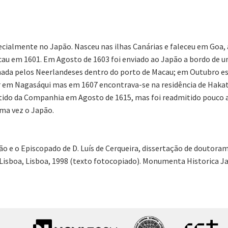
ialmente no Japão. Nasceu nas ilhas Canárias e faleceu em Goa, a 
cau em 1601. Em Agosto de 1603 foi enviado ao Japão a bordo de
pilhada pelos Neerlandeses dentro do porto de Macau; em Outubro
 em Nagasáqui mas em 1607 encontrava-se na residência de Hakata
itido da Companhia em Agosto de 1615, mas foi readmitido pouco 
ima vez o Japão.
ão e o Episcopado de D. Luís de Cerqueira, dissertação de doutor
Lisboa, Lisboa, 1998 (texto fotocopiado). Monumenta Historica Japo