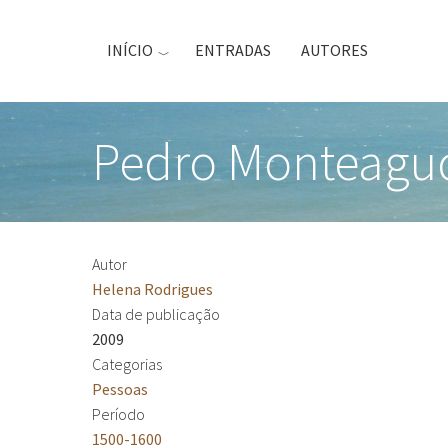
Passar
para
INÍCIO
ENTRADAS
AUTORES
o
conteúdo
principal
Pedro Monteagud
Autor
Helena Rodrigues
Data de publicação
2009
Categorias
Pessoas
Período
1500-1600