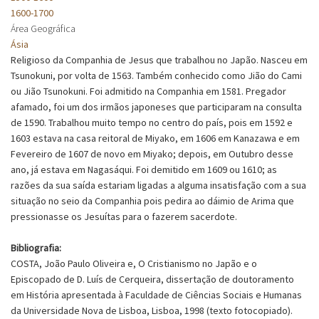
1600-1700
Área Geográfica
Ásia
Religioso da Companhia de Jesus que trabalhou no Japão. Nasceu em
Tsunokuni, por volta de 1563. Também conhecido como Jião do Cami
ou Jião Tsunokuni. Foi admitido na Companhia em 1581. Pregador
afamado, foi um dos irmãos japoneses que participaram na consulta
de 1590. Trabalhou muito tempo no centro do país, pois em 1592 e
1603 estava na casa reitoral de Miyako, em 1606 em Kanazawa e em
Fevereiro de 1607 de novo em Miyako; depois, em Outubro desse
ano, já estava em Nagasáqui. Foi demitido em 1609 ou 1610; as
razões da sua saída estariam ligadas a alguma insatisfação com a sua
situação no seio da Companhia pois pedira ao dáimio de Arima que
pressionasse os Jesuítas para o fazerem sacerdote.
Bibliografia:
COSTA, João Paulo Oliveira e, O Cristianismo no Japão e o
Episcopado de D. Luís de Cerqueira, dissertação de doutoramento
em História apresentada à Faculdade de Ciências Sociais e Humanas
da Universidade Nova de Lisboa, Lisboa, 1998 (texto fotocopiado).