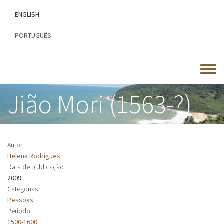
Passar
ENGLISH
para
o
PORTUGUÊS
conteúdo
principal
Toggle
menu
Jião Mori (1563-?)
Autor
Helena Rodrigues
Data de publicação
2009
Categorias
Pessoas
Período
1500-1600