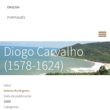
Passar
ENGLISH
para
o
PORTUGUÊS
conteúdo
principal
Toggle
menu
Diogo Carvalho
(1578-1624)
Autor
Helena Rodrigues
Data de publicação
2009
Categorias