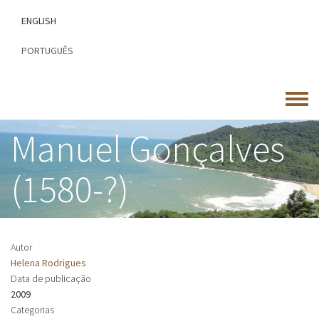
Passar
ENGLISH
para
o
PORTUGUÊS
conteúdo
principal
Toggle
menu
Manuel Gonçalves
(1580-?)
Autor
Helena Rodrigues
Data de publicação
2009
Categorias