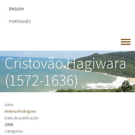
Passar
ENGLISH
para
o
PORTUGUÊS
conteúdo
principal
Toggle
menu
Cristovão Hagiwara
(1572-1636)
Autor
Helena Rodrigues
Data de publicação
2009
Categorias