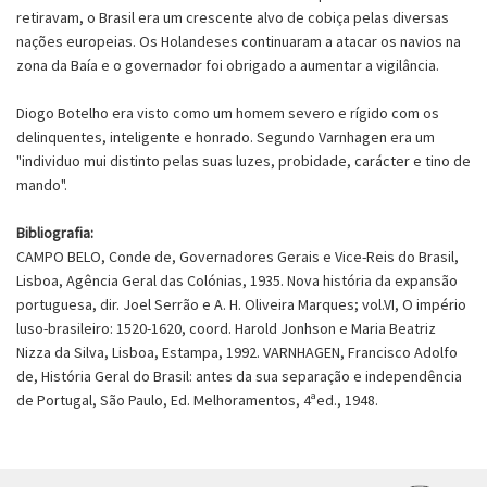
retiravam, o Brasil era um crescente alvo de cobiça pelas diversas
nações europeias. Os Holandeses continuaram a atacar os navios na
zona da Baía e o governador foi obrigado a aumentar a vigilância.
Diogo Botelho era visto como um homem severo e rígido com os
delinquentes, inteligente e honrado. Segundo Varnhagen era um
"individuo mui distinto pelas suas luzes, probidade, carácter e tino de
mando".
Bibliografia:
CAMPO BELO, Conde de, Governadores Gerais e Vice-Reis do Brasil,
Lisboa, Agência Geral das Colónias, 1935. Nova história da expansão
portuguesa, dir. Joel Serrão e A. H. Oliveira Marques; vol.VI, O império
luso-brasileiro: 1520-1620, coord. Harold Jonhson e Maria Beatriz
Nizza da Silva, Lisboa, Estampa, 1992. VARNHAGEN, Francisco Adolfo
de, História Geral do Brasil: antes da sua separação e independência
de Portugal, São Paulo, Ed. Melhoramentos, 4ªed., 1948.