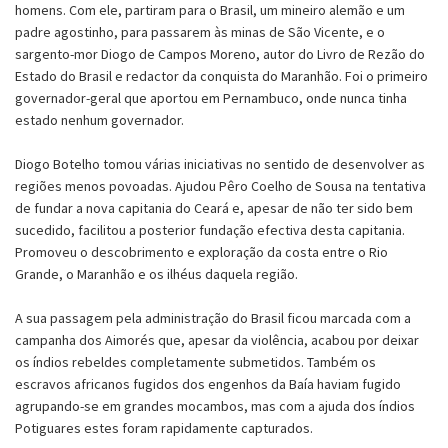
homens. Com ele, partiram para o Brasil, um mineiro alemão e um
padre agostinho, para passarem às minas de São Vicente, e o
sargento-mor Diogo de Campos Moreno, autor do Livro de Rezão do
Estado do Brasil e redactor da conquista do Maranhão. Foi o primeiro
governador-geral que aportou em Pernambuco, onde nunca tinha
estado nenhum governador.
Diogo Botelho tomou várias iniciativas no sentido de desenvolver as
regiões menos povoadas. Ajudou Pêro Coelho de Sousa na tentativa
de fundar a nova capitania do Ceará e, apesar de não ter sido bem
sucedido, facilitou a posterior fundação efectiva desta capitania.
Promoveu o descobrimento e exploração da costa entre o Rio
Grande, o Maranhão e os ilhéus daquela região.
A sua passagem pela administração do Brasil ficou marcada com a
campanha dos Aimorés que, apesar da violência, acabou por deixar
os índios rebeldes completamente submetidos. Também os
escravos africanos fugidos dos engenhos da Baía haviam fugido
agrupando-se em grandes mocambos, mas com a ajuda dos índios
Potiguares estes foram rapidamente capturados.