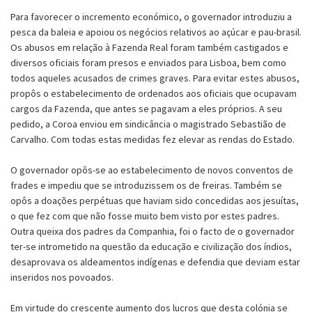
Para favorecer o incremento económico, o governador introduziu a
pesca da baleia e apoiou os negócios relativos ao açúcar e pau-brasil.
Os abusos em relação à Fazenda Real foram também castigados e
diversos oficiais foram presos e enviados para Lisboa, bem como
todos aqueles acusados de crimes graves. Para evitar estes abusos,
propôs o estabelecimento de ordenados aos oficiais que ocupavam
cargos da Fazenda, que antes se pagavam a eles próprios. A seu
pedido, a Coroa enviou em sindicância o magistrado Sebastião de
Carvalho. Com todas estas medidas fez elevar as rendas do Estado.
O governador opôs-se ao estabelecimento de novos conventos de
frades e impediu que se introduzissem os de freiras. Também se
opôs a doações perpétuas que haviam sido concedidas aos jesuítas,
o que fez com que não fosse muito bem visto por estes padres.
Outra queixa dos padres da Companhia, foi o facto de o governador
ter-se intrometido na questão da educação e civilização dos índios,
desaprovava os aldeamentos indígenas e defendia que deviam estar
inseridos nos povoados.
Em virtude do crescente aumento dos lucros que desta colónia se