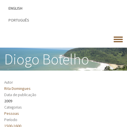
Passar
ENGLISH
para
o
PORTUGUÊS
conteúdo
principal
Toggle
menu
Diogo Botelho
Autor
Rita Domingues
Data de publicação
2009
Categorias
Pessoas
Período
1500-1600