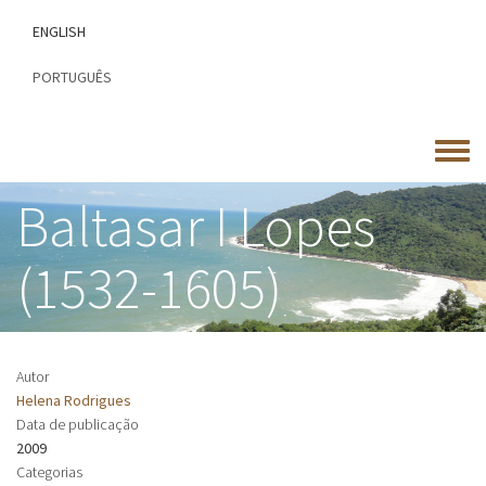
Passar
ENGLISH
para
o
PORTUGUÊS
conteúdo
principal
Toggle
menu
Baltasar I Lopes
(1532-1605)
Autor
Helena Rodrigues
Data de publicação
2009
Categorias