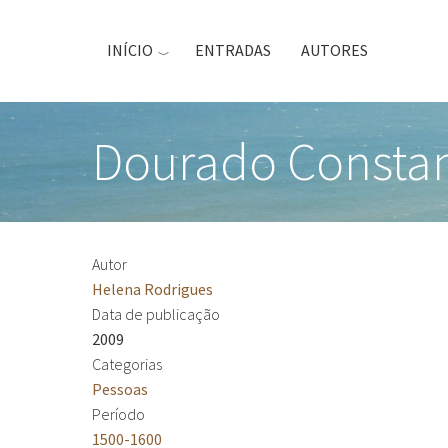
Passar
para
INÍCIO
ENTRADAS
AUTORES
o
conteúdo
principal
Dourado Constan
Autor
Helena Rodrigues
Data de publicação
2009
Categorias
Pessoas
Período
1500-1600