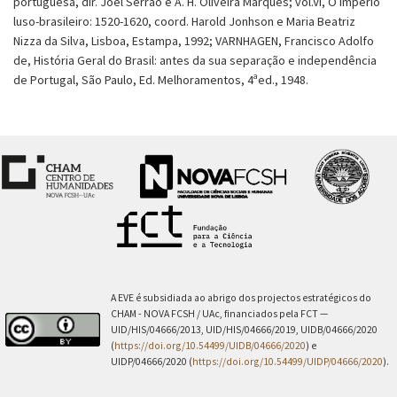
portuguesa, dir. Joel Serrão e A. H. Oliveira Marques; vol.VI, O império
luso-brasileiro: 1520-1620, coord. Harold Jonhson e Maria Beatriz
Nizza da Silva, Lisboa, Estampa, 1992; VARNHAGEN, Francisco Adolfo
de, História Geral do Brasil: antes da sua separação e independência
de Portugal, São Paulo, Ed. Melhoramentos, 4ªed., 1948.
A EVE é subsidiada ao abrigo dos projectos estratégicos do
CHAM - NOVA FCSH / UAc, financiados pela FCT —
UID/HIS/04666/2013, UID/HIS/04666/2019, UIDB/04666/2020
(
https://doi.org/10.54499/UIDB/04666/2020
) e
UIDP/04666/2020 (
https://doi.org/10.54499/UIDP/04666/2020
).