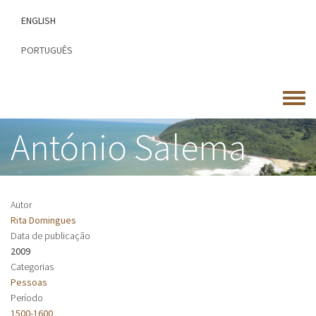
Passar
ENGLISH
para
o
PORTUGUÊS
conteúdo
principal
Toggle
menu
António Salema
Autor
Rita Domingues
Data de publicação
2009
Categorias
Pessoas
Período
1500-1600