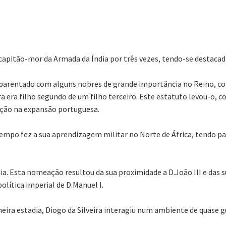
l capitão-mor da Armada da Índia por três vezes, tendo-se destacado
 aparentado com alguns nobres de grande importância no Reino, co
ira era filho segundo de um filho terceiro. Este estatuto levou-o
pação na expansão portuguesa.
mpo fez a sua aprendizagem militar no Norte de África, tendo pa
 Esta nomeação resultou da sua proximidade a D.João III e das su
lítica imperial de D.Manuel I.
eira estadia, Diogo da Silveira interagiu num ambiente de quase gu