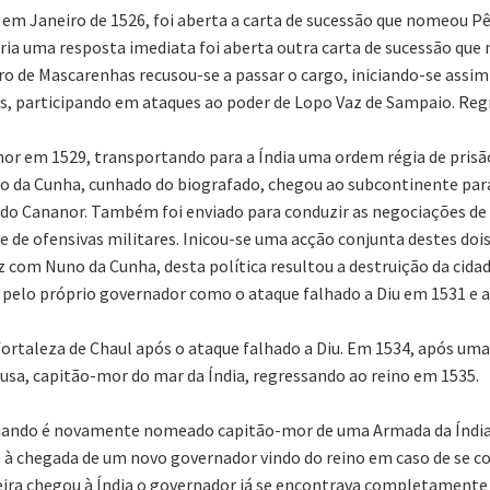
m Janeiro de 1526, foi aberta a carta de sucessão que nomeou Pê
eria uma resposta imediata foi aberta outra carta de sucessão que
 de Mascarenhas recusou-se a passar o cargo, iniciando-se assim
s, participando em ataques ao poder de Lopo Vaz de Sampaio. Reg
r em 1529, transportando para a Índia uma ordem régia de prisão
o da Cunha, cunhado do biografado, chegou ao subcontinente para
a do Cananor. Também foi enviado para conduzir as negociações d
e de ofensivas militares. Inicou-se uma acção conjunta destes doi
z com Nuno da Cunha, desta política resultou a destruição da cid
pelo próprio governador como o ataque falhado a Diu em 1531 e a
rtaleza de Chaul após o ataque falhado a Diu. Em 1534, após uma
usa, capitão-mor do mar da Índia, regressando ao reino em 1535.
quando é novamente nomeado capitão-mor de uma Armada da Índia.
 à chegada de um novo governador vindo do reino em caso de se con
eira chegou à Índia o governador já se encontrava completamente 