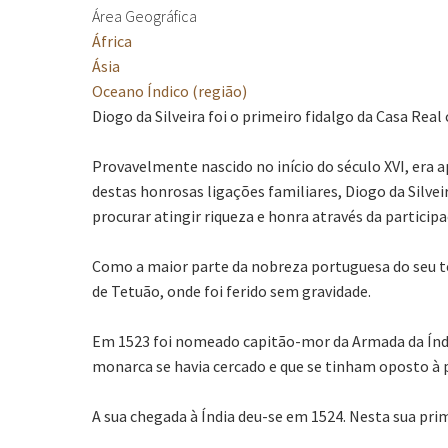
Área Geográfica
África
Ásia
Oceano Índico (região)
Diogo da Silveira foi o primeiro fidalgo da Casa Rea
Provavelmente nascido no início do século XVI, era
destas honrosas ligações familiares, Diogo da Silve
procurar atingir riqueza e honra através da partici
Como a maior parte da nobreza portuguesa do seu te
de Tetuão, onde foi ferido sem gravidade.
Em 1523 foi nomeado capitão-mor da Armada da Índia.
monarca se havia cercado e que se tinham oposto à po
A sua chegada à Índia deu-se em 1524. Nesta sua prim