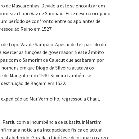
ro de Mascarenhas. Devido a este se encontrar em
 nomeava Lopo Vaz de Sampaio. Este deveria ocupar o
 um período de confronto entre os apoiantes de
ressou ao Reino em 1527.
 de Lopo Vaz de Sampaio. Apesar de ter partido do
 exercer as funções de governador. Neste âmbito
e paz com o Samorim de Calecut que acabaram por
s homens em que Diogo da Silveira atacava os
ade de Mangalor em 1530. Silveira também se
 destruição de Baçaim em 1532.
 expedição ao Mar Vermelho, regressou a Chaul,
 Partiu com a incumbência de substituir Martim
firmar a notícia da incapacidade física do actual
restabelecido. Gorada a hipótese de ocupar o cargo