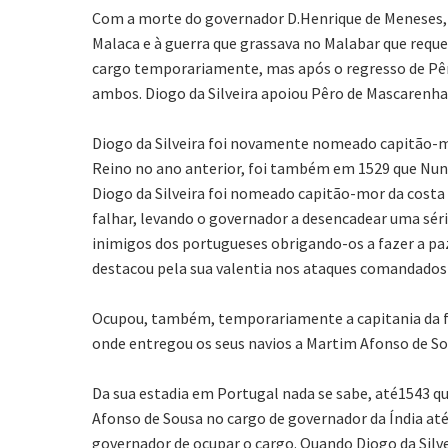
Com a morte do governador D.Henrique de Meneses, e
Malaca e à guerra que grassava no Malabar que requ
cargo temporariamente, mas após o regresso de Pêro
ambos. Diogo da Silveira apoiou Pêro de Mascarenha
Diogo da Silveira foi novamente nomeado capitão-mo
Reino no ano anterior, foi também em 1529 que Nun
Diogo da Silveira foi nomeado capitão-mor da cost
falhar, levando o governador a desencadear uma séri
inimigos dos portugueses obrigando-os a fazer a pa
destacou pela sua valentia nos ataques comandados 
Ocupou, também, temporariamente a capitania da fo
onde entregou os seus navios a Martim Afonso de So
Da sua estadia em Portugal nada se sabe, até1543 
Afonso de Sousa no cargo de governador da Índia até
governador de ocupar o cargo. Quando Diogo da Silv