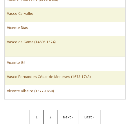
Vasco Carvalho
Vicente Dias
Vasco da Gama (1469?-1524)
Vicente Gil
Vasco Fernandes César de Meneses (1673-1743)
Vicente Ribeiro (1577-1650)
Pagination
Current
1
Page
2
Next
Next ›
Last
Last »
page
page
page