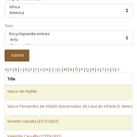
Term
Submit
4
|
A
|
B
|
C
|
D
|
E
|
F
|
G
|
H
|
I
|
J
|
L
|
M
|
N
|
Ô
|
P
|
Q
|
R
|
S
|
T
|
U
|
V
|
Z
Title
Vasco de Ataíde
Vasco Fernandes de Ataíde (Governador da Casa do Infante D. Henrique
Vicente Carruba (1572-1627)
Valentim Carvalho (1559-1631)