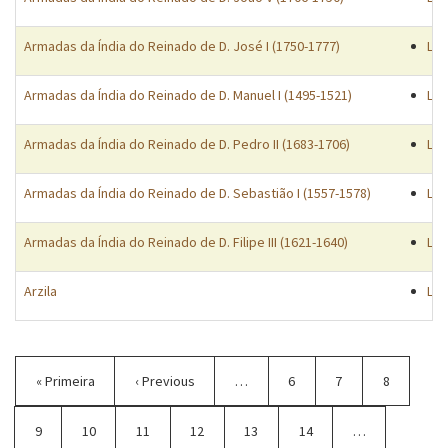
Armadas da Índia do Reinado de D. José I (1750-1777)
Lis
Armadas da Índia do Reinado de D. Manuel I (1495-1521)
Lis
Armadas da Índia do Reinado de D. Pedro II (1683-1706)
Lis
Armadas da Índia do Reinado de D. Sebastião I (1557-1578)
Lis
Armadas da Índia do Reinado de D. Filipe III (1621-1640)
Lis
Arzila
Lug
Paginação
Primeira
« Primeira
Página
‹ Previous
…
Página
6
Página
7
Página
8
página
anterior
Página
9
Página
10
Página
11
Página
12
Página
13
Página
14
…