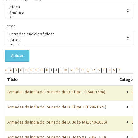
Termo
Aplicar
4
|
A
|
B
|
C
|
D
|
E
|
F
|
G
|
H
|
I
|
J
|
L
|
M
|
N
|
Ô
|
P
|
Q
|
R
|
S
|
T
|
U
|
V
|
Z
Título
Categoria
Armadas da Índia do Reinado de D. Filipe I (1580-1598)
Lis
Armadas da Índia do Reinado de D. Filipe II (1598-1621)
Lis
Armadas da Índia do Reinado de D. João IV (1640-1656)
Lis
Armadas da Índia do Reinado de D. João V (1706-1750)
Lis