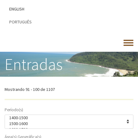
Passar
ENGLISH
para
o
PORTUGUÊS
conteúdo
principal
Toggle
menu
Entradas
Mostrando 91 - 100 de 1107
Período(s)
Área(s) Geográfica(s)