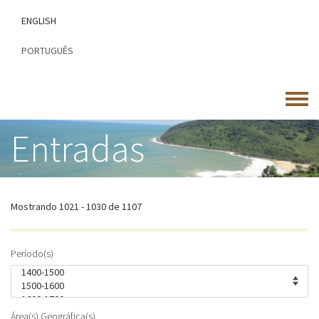
Passar
ENGLISH
para
o
PORTUGUÊS
conteúdo
principal
Toggle
menu
Entradas
Mostrando 1021 - 1030 de 1107
Período(s)
Área(s) Geográfica(s)