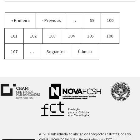
Paginação
Primeira
« Primeira
Página
‹ Previous
…
Página
99
Página
100
página
anterior
Página
101
Página
102
Página
103
Página
104
Página
105
Página
106
atual
Página
107
…
Próxima
Seguinte ›
Última
Última »
página
página
A EVE é subsidiada ao abrigo dos projectos estratégicos do
CHAM - NOVA FCSH / UAc, financiados pela FCT —