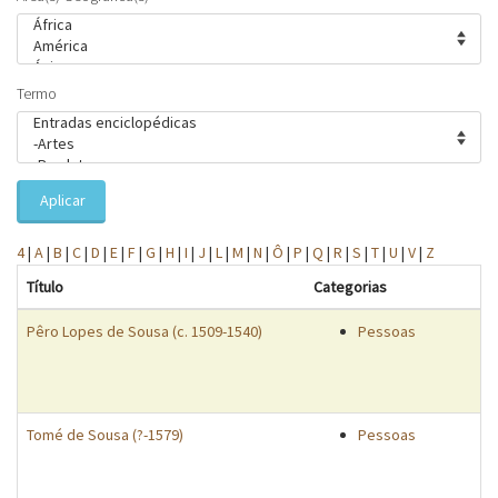
Termo
Aplicar
4
|
A
|
B
|
C
|
D
|
E
|
F
|
G
|
H
|
I
|
J
|
L
|
M
|
N
|
Ô
|
P
|
Q
|
R
|
S
|
T
|
U
|
V
|
Z
Título
Categorias
Ár
Pêro Lopes de Sousa (c. 1509-1540)
Pessoas
Tomé de Sousa (?-1579)
Pessoas