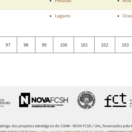
Pessoas
Ásia
Lugares
Ocea
a
Página
97
Página
98
Página
99
Página
100
Página
101
Página
102
Pági
103
atual
 abrigo dos projectos estratégicos do CHAM - NOVA FCSH / UAc, financiados pel