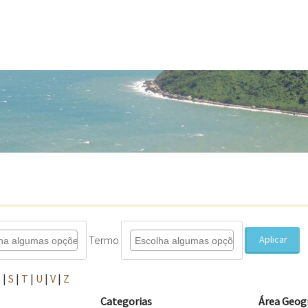
Termo
Aplicar
R
|
S
|
T
|
U
|
V
|
Z
Categorias
Área Geog