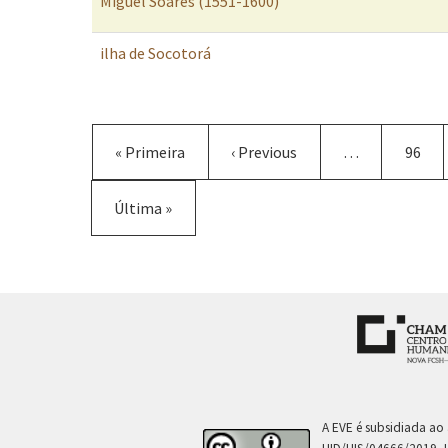
Miguel Soares (1551-1600)
ilha de Socotorá
Paginação
Primeira
« Primeira
Página
‹ Previous
…
Págin
96
página
anterior
Última
Última »
página
A EVE é subsidiada ao