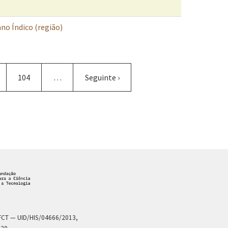
no Índico (região)
na
Página
104
…
Próxima
Seguinte ›
página
a FCT — UID/HIS/04666/2013,