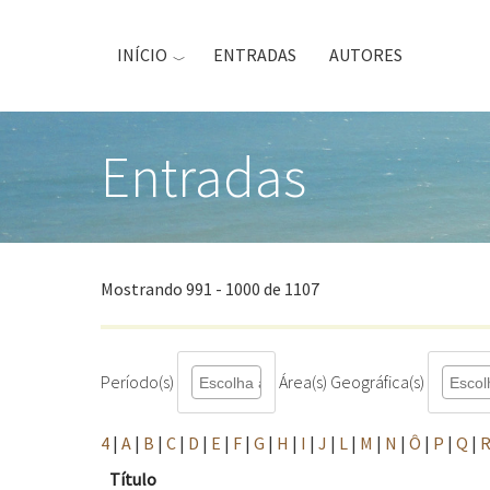
Passar
para
INÍCIO
ENTRADAS
AUTORES
o
conteúdo
principal
Entradas
Mostrando 991 - 1000 de 1107
Período(s)
Área(s) Geográfica(s)
4
|
A
|
B
|
C
|
D
|
E
|
F
|
G
|
H
|
I
|
J
|
L
|
M
|
N
|
Ô
|
P
|
Q
|
Título