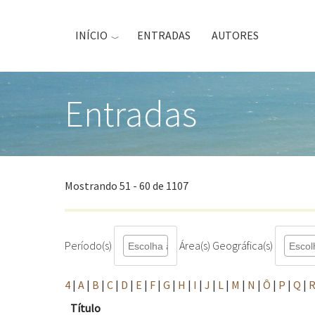
Passar
para
INÍCIO
ENTRADAS
AUTORES
o
conteúdo
principal
Entradas
Mostrando 51 - 60 de 1107
Período(s)
Área(s) Geográfica(s)
4
|
A
|
B
|
C
|
D
|
E
|
F
|
G
|
H
|
I
|
J
|
L
|
M
|
N
|
Ô
|
P
|
Q
|
Título