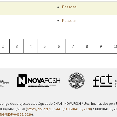
Pessoas
Pessoas
Página
2
Página
3
Página
4
Página
5
Página
6
Página
7
Página
8
Página
9
P
1
atual
 abrigo dos projectos estratégicos do CHAM - NOVA FCSH / UAc, financiados pel
UIDB/04666/2020 (
https://doi.org/10.54499/UIDB/04666/2020
) e UIDP/04666/2
4499/UIDP/04666/2020
).