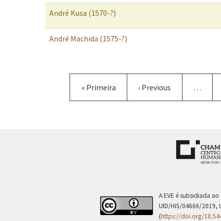
André Kusa (1570-?)
André Machida (1575-?)
Paginação
Primeira
« Primeira
Página
‹ Previous
…
página
anterior
A EVE é subsidiada ao
UID/HIS/04666/2019, 
(
https://doi.org/10.5