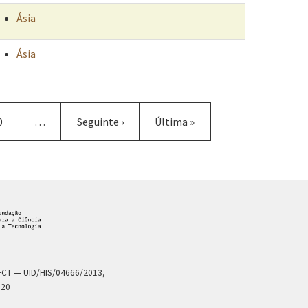
Ásia
Ásia
ágina
0
…
Próxima
Seguinte ›
Última
Última »
página
página
a FCT — UID/HIS/04666/2013,
020