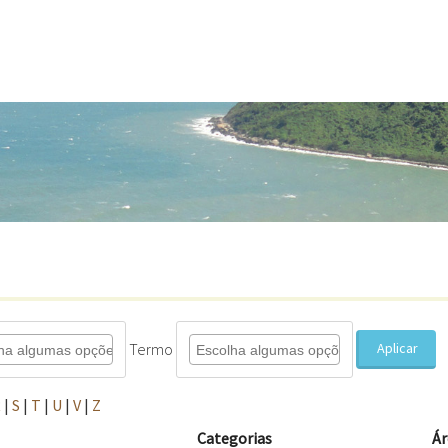
Termo
Aplicar
R
|
S
|
T
|
U
|
V
|
Z
Categorias
Ár