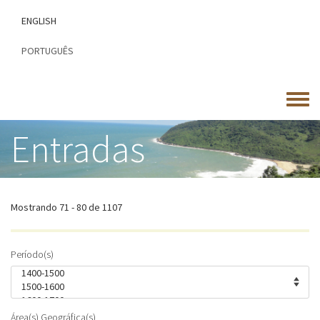
Passar
ENGLISH
para
o
PORTUGUÊS
conteúdo
principal
Toggle
menu
Entradas
Mostrando 71 - 80 de 1107
Período(s)
Área(s) Geográfica(s)