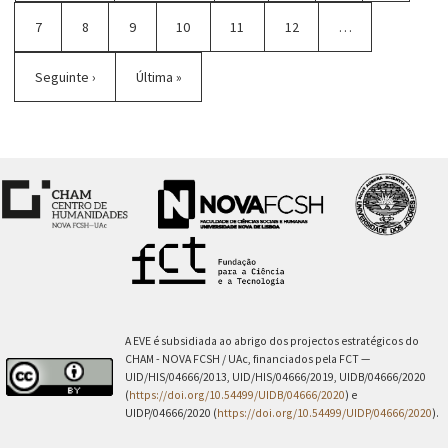
Página
7
Página
8
Página
9
Página
10
Página
11
Página
12
…
atual
Próxima
Seguinte ›
Última
Última »
página
página
A EVE é subsidiada ao abrigo dos projectos estratégicos do
CHAM - NOVA FCSH / UAc, financiados pela FCT —
UID/HIS/04666/2013, UID/HIS/04666/2019, UIDB/04666/2020
(
https://doi.org/10.54499/UIDB/04666/2020
) e
UIDP/04666/2020 (
https://doi.org/10.54499/UIDP/04666/2020
).