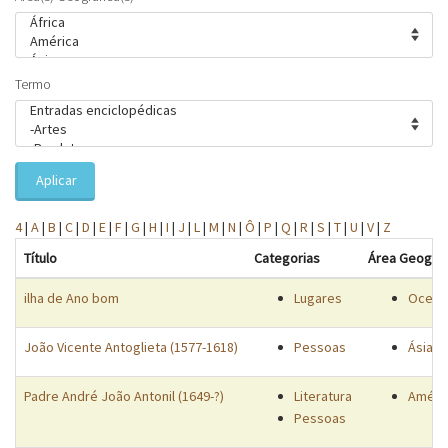
Termo
Aplicar
4
|
A
|
B
|
C
|
D
|
E
|
F
|
G
|
H
|
I
|
J
|
L
|
M
|
N
|
Ô
|
P
|
Q
|
R
|
S
|
T
|
U
|
V
|
Z
Título
Categorias
Área Geográf
ilha de Ano bom
Lugares
Oceano
João Vicente Antoglieta (1577-1618)
Pessoas
Ásia
Padre André João Antonil (1649-?)
Literatura
Améri
Pessoas