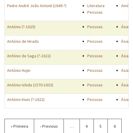
Padre André João Antonil (1649-?)
Literatura
Améri
Pessoas
António (?-1625)
Pessoas
Ásia
António de Hirado
Pessoas
Ásia
António de Saga (?-1622)
Pessoas
Ásia
António Hojin
Pessoas
Ásia
António Ishida (1570-1633)
Pessoas
Ásia
António Kiuni (?-1622)
Pessoas
Ásia
Paginação
Primeira
« Primeira
Página
‹ Previous
…
Página
4
Página
5
Página
6
página
anterior