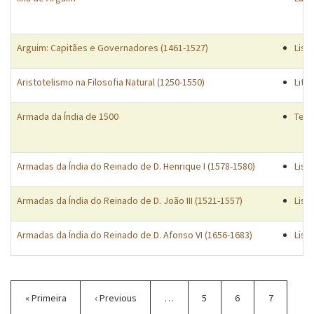
Arguim: Capitães e Governadores (1461-1527)
List
Aristotelismo na Filosofia Natural (1250-1550)
Lite
Armada da Índia de 1500
Tema
Armadas da Índia do Reinado de D. Henrique I (1578-1580)
List
Armadas da Índia do Reinado de D. João III (1521-1557)
List
Armadas da Índia do Reinado de D. Afonso VI (1656-1683)
List
Paginação
Primeira
« Primeira
Página
‹ Previous
…
Página
5
Página
6
Página
7
página
anterior