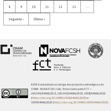
Página
8
Página
9
Página
10
Página
11
Página
12
Página
13
…
atual
Próxima
Seguinte ›
Última
Última »
página
página
A EVE é subsidiada ao abrigo dos projectos estratégicos do
CHAM - NOVA FCSH / UAc, financiados pela FCT —
UID/HIS/04666/2013, UID/HIS/04666/2019, UIDB/04666/2020
(
https://doi.org/10.54499/UIDB/04666/2020
) e
UIDP/04666/2020 (
https://doi.org/10.54499/UIDP/04666/2020
).