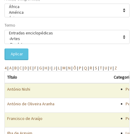
Termo
Aplicar
4
|
A
|
B
|
C
|
D
|
E
|
F
|
G
|
H
|
I
|
J
|
L
|
M
|
N
|
Ô
|
P
|
Q
|
R
|
S
|
T
|
U
|
V
|
Z
Título
Categorias
António Nishi
Pes
António de Oliveira Aranha
Pes
Francisco de Araújo
Pes
Ilha de Arguim
Luga