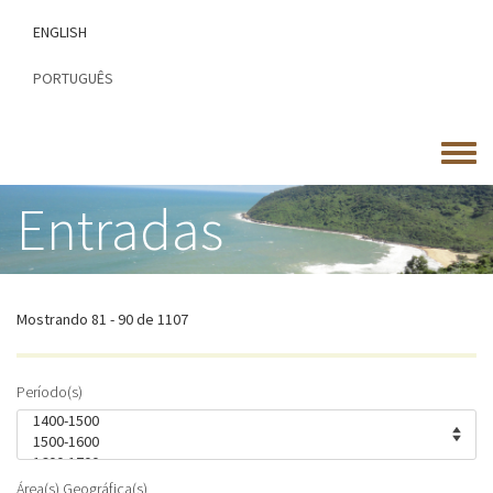
Passar
ENGLISH
para
o
PORTUGUÊS
conteúdo
principal
Toggle
menu
Entradas
Mostrando 81 - 90 de 1107
Período(s)
Área(s) Geográfica(s)