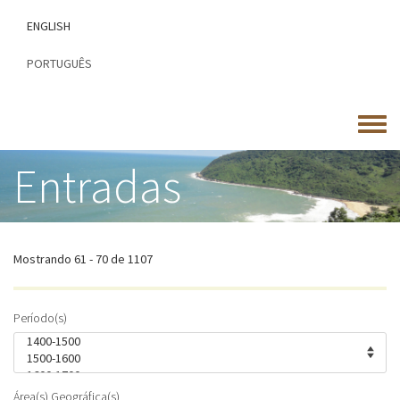
Passar
ENGLISH
para
o
PORTUGUÊS
conteúdo
principal
Toggle
menu
Entradas
Mostrando 61 - 70 de 1107
Período(s)
Área(s) Geográfica(s)