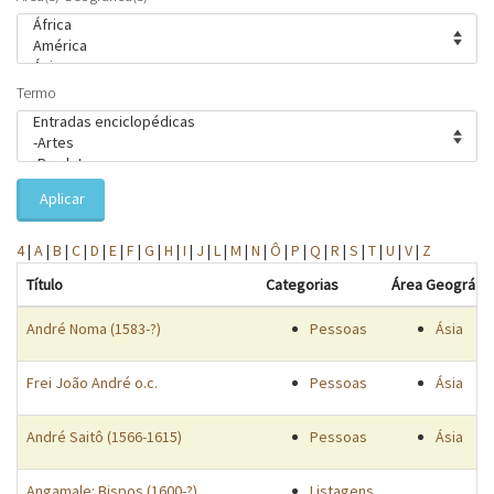
Termo
Aplicar
4
|
A
|
B
|
C
|
D
|
E
|
F
|
G
|
H
|
I
|
J
|
L
|
M
|
N
|
Ô
|
P
|
Q
|
R
|
S
|
T
|
U
|
V
|
Z
Título
Categorias
Área Geográfic
André Noma (1583-?)
Pessoas
Ásia
Frei João André o.c.
Pessoas
Ásia
André Saitô (1566-1615)
Pessoas
Ásia
Angamale: Bispos (1600-?)
Listagens