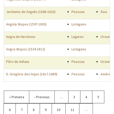
Jerónimo de Angelis (1568-1623)
Pessoas
Ásia
Angola: Bispos (1597-1803)
Listagens
Angra do Heroísmo
Lugares
Oceano A
Angra: Bispos (1534-1812)
Listagens
Pêro de Anhaia
Pessoas
Oceano Í
D. Gregório dos Anjos (1617-1689)
Pessoas
América
Paginação
Primeira
« Primeira
Página
‹ Previous
…
Página
3
Página
4
Página
5
página
anterior
Página
6
Página
7
Página
8
Página
9
Página
10
Página
11
…