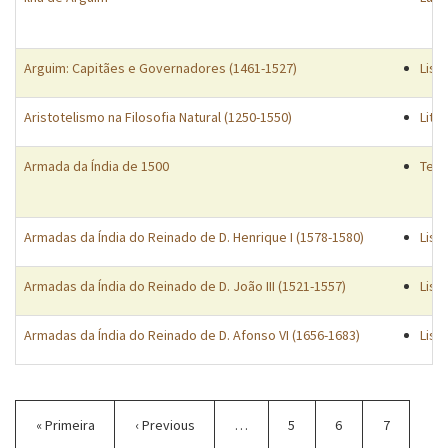
Arguim: Capitães e Governadores (1461-1527)
List
Aristotelismo na Filosofia Natural (1250-1550)
Lite
Armada da Índia de 1500
Tema
Armadas da Índia do Reinado de D. Henrique I (1578-1580)
List
Armadas da Índia do Reinado de D. João III (1521-1557)
List
Armadas da Índia do Reinado de D. Afonso VI (1656-1683)
List
Paginação
Primeira
« Primeira
Página
‹ Previous
…
Página
5
Página
6
Página
7
página
anterior