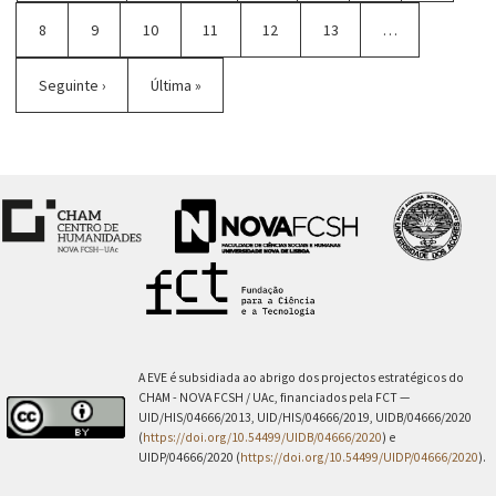
Página
8
Página
9
Página
10
Página
11
Página
12
Página
13
…
atual
Próxima
Seguinte ›
Última
Última »
página
página
A EVE é subsidiada ao abrigo dos projectos estratégicos do
CHAM - NOVA FCSH / UAc, financiados pela FCT —
UID/HIS/04666/2013, UID/HIS/04666/2019, UIDB/04666/2020
(
https://doi.org/10.54499/UIDB/04666/2020
) e
UIDP/04666/2020 (
https://doi.org/10.54499/UIDP/04666/2020
).