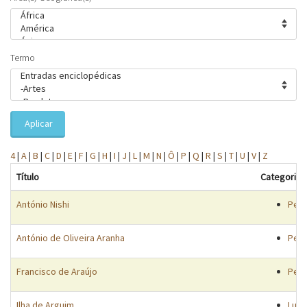
Termo
Aplicar
4
|
A
|
B
|
C
|
D
|
E
|
F
|
G
|
H
|
I
|
J
|
L
|
M
|
N
|
Ô
|
P
|
Q
|
R
|
S
|
T
|
U
|
V
|
Z
Título
Categorias
António Nishi
Pes
António de Oliveira Aranha
Pes
Francisco de Araújo
Pes
Ilha de Arguim
Luga