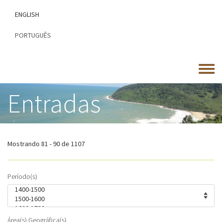
Passar
ENGLISH
para
o
PORTUGUÊS
conteúdo
principal
Toggle
menu
Entradas
Mostrando 81 - 90 de 1107
Período(s)
Área(s) Geográfica(s)