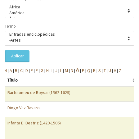
Termo
Aplicar
4
|
A
|
B
|
C
|
D
|
E
|
F
|
G
|
H
|
I
|
J
|
L
|
M
|
N
|
Ô
|
P
|
Q
|
R
|
S
|
T
|
U
|
V
|
Z
Título
Cat
Bartolomeu de Roysai (1562-1629)
Diogo Vaz Bavaro
Infanta D. Beatriz (1429-1506)