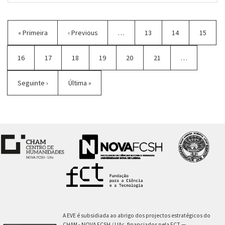
Paginação
Primeira
« Primeira
Página
‹ Previous
…
Página
13
Página
14
Página
15
página
anterior
Página
16
Página
17
Página
18
Página
19
Página
20
Página
21
…
atual
Próxima
Seguinte ›
Última
Última »
página
página
A EVE é subsidiada ao abrigo dos projectos estratégicos do
CHAM - NOVA FCSH / UAc, financiados pela FCT —