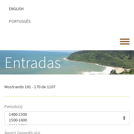
Passar
ENGLISH
para
o
PORTUGUÊS
conteúdo
principal
Toggle
menu
Entradas
Mostrando 161 - 170 de 1107
Período(s)
Área(s) Geográfica(s)