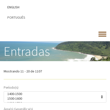
Passar
ENGLISH
para
o
PORTUGUÊS
conteúdo
principal
Toggle
menu
Entradas
Mostrando 11 - 20 de 1107
Período(s)
Área(s) Geográfica(s)