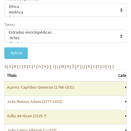
Termo
Aplicar
4
|
A
|
B
|
C
|
D
|
E
|
F
|
G
|
H
|
I
|
J
|
L
|
M
|
N
|
Ô
|
P
|
Q
|
R
|
S
|
T
|
U
|
V
|
Z
Título
Catego
Açores: Capitães-Generais (1766-1831)
João Mateus Adami (1577-1633)
Adão de Hizen (1525-?)
João Carlos Affaitati (?-1555)