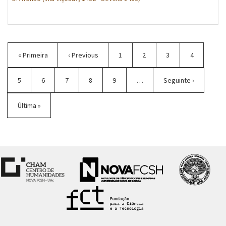
Paginação
Primeira
« Primeira
Página
‹ Previous
Página
1
Página
2
Página
3
Página
4
página
anterior
atual
Página
5
Página
6
Página
7
Página
8
Página
9
…
Próxima
Seguinte ›
página
Última
Última »
página