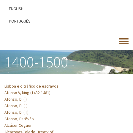
Skip
ENGLISH
to
main
PORTUGUÊS
content
Toggle
menu
1400-1500
Lisboa e o tráfico de escravos
Afonso V, king (1432-1481)
Afonso, D. (I)
Afonso, D. (II)
Afonso, D. (III)
Afonso, Estêvão
Alcácer Ceguer
Alcáçovas-Toledo, Treaty of