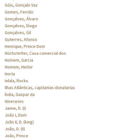
Góis, Gonçalo Vaz
Gomes, Fernão
Gonçalves, Álvaro
Gonçalves, Diogo
Gonçalves, Gil
Guterres, Afonso
Henrique, Prince Dom
Höchstetter, Casa comercial dos
Homem, Garcia
Homem, Heitor
Horta
Ielala, Rocks
Ilhas Atlânticas, capitanias-donatarias
Índia, Gaspar da
Itineraries
Jaime, D. (I)
João I, Dom
João II, D. (king)
João, D. (II)
João, Prince